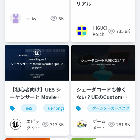
リアル
ricky
6K
HIGUCHI
735.6K
Koichi
【初心者向け】UE5 シ
シェーダコードも怖く
ーケンサーと Movie
ない？UEのCustomノ
Render Queue の使い
ードで学ぶHLSL入門
ue5
ue-nongame
ゲームメーカーズスクラン
方【Cinematic Dive
2023】
エピッ
ゲーム
313.3K
281.8K
ク ゲー
メーカ
ムズ ジ
ーズ
ャパン