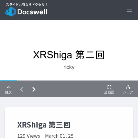
Ope
XRShiga 第三回
129 Views
March 01, 25