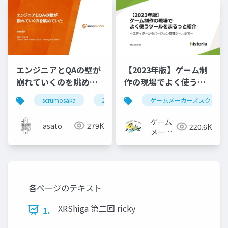
エンジニアとQAの壁が
【2023年版】ゲーム制
崩れていくのを眺めて
作の現場でよく使うツ
いた #scrumosaka
ールをまるっと紹介
scrumosaka
2024
scrum
ゲームメーカーズスクラン
agile
ゲーム
asato
279K
220.6K
メーカ
ーズ
各ページのテキスト
XRShiga 第二回 ricky
1.