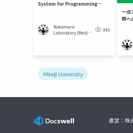
System for Programming
Education Facilitation
一点
野へ
ぼす
Nakamura
343
Laboratory (Meiji
University)
#Meiji University
運営：株