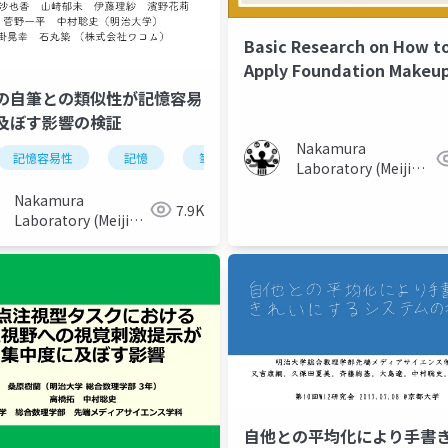
Basic Research on How t
Apply Foundation Makeu
Evenly on Your Own Face
の自筆との類似性が記憶容易
及ぼす影響の検証
Nakamura
ンゴ
記憶容易性
衣服
記憶
コーディネート支援
筆記
自筆文字
筆跡
Laboratory (Meiji
University)
Nakamura
7.9K
Laboratory (Meiji
University)
自他との平均化により手書