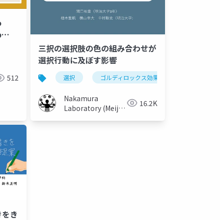
o
p
三択の選択肢の色の組み合わせが
選択行動に及ぼす影響
512
類似性
コサイン類似度
選択
ゴルディロックス効果
色
Nakamura
16.2K
Laboratory (Meiji
University)
きをき