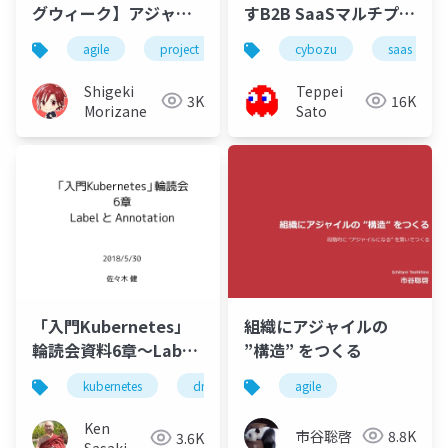
グウィーク】アジャイ
すB2B SaaSマルチプロ
ル型プロジェクトのた
ダクトなサイボウズ開
agile
project
management
cybozu
saas
めのアダプティブプロ
発組織の取り組み
ジェクトマネジメント
Shigeki
Teppei
3K
16K
Morizane
Sato
「入門Kubernetes」
組織にアジャイルの
輪読会資料6章〜Label
”構造” をつくる
とAnnotation
kubernetes
dmm
サーバ
agile
Ken
市谷聡啓
8.8K
3.6K
Sasaki