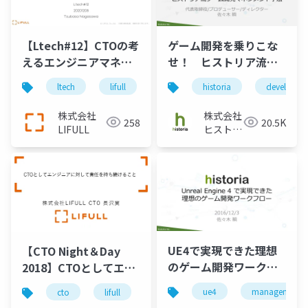
【Ltech#12】CTOの考
ゲーム開発を乗りこな
えるエンジニアマネジ
せ！ ヒストリア流ゲ
メント2
ーム開発マネジメント
ltech
lifull
cto
historia
management
developme
手法
株式会社
株式会社
258
20.5K
LIFULL
ヒストリ
ア
UE4で実現できた理想
【CTO Night＆Day
のゲーム開発ワークフ
2018】CTOとしてエン
ロー
ジニアに対して責任を
ue4
management
cto
lifull
エンジニア
マイクロサービス
持ち続けること