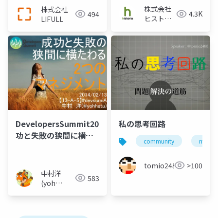
株式会社
株式会社
4.3K
494
ヒストリ
LIFULL
ア
DevelopersSummit2014「成
私の思考回路
功と失敗の狭間に横た
community
manag
わる2つのマネジメン
ト」_yohhatu
tomio2480
>100
中村洋
583
(yoh
nakamura)