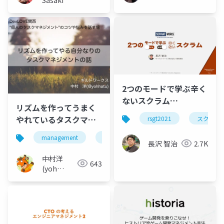
2つのモードで学ぶ辛く
ないスクラム
リズムを作ってうまく
#RSGT2021
やれているタスクマネ
rsgt2021
スクラム
ジメントの話
management
devlove
長沢 智治
2.7K
中村洋
643
(yoh
nakamura)