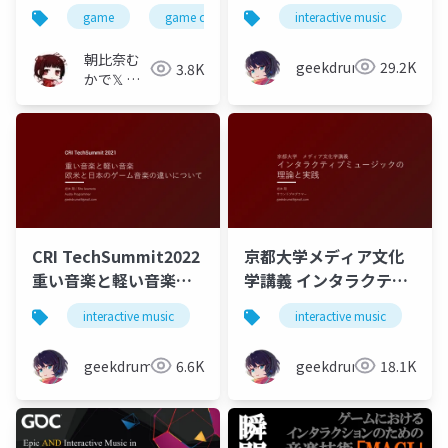
ムデザインについて
させる「インタラクテ
game
game design
interactive music
g
ィブミュージック」と
「音楽的ゲームデザイ
朝比奈む
geekdrums
29.2K
3.8K
ン」
かで𝕏 🐰
(本物)
CRI TechSummit2022
京都大学メディア文化
重い音楽と軽い音楽
学講義 インタラクティ
欧米と日本のゲーム音
ブミュージックの理論
interactive music
game
interactive music
music
g
楽の違いについて
と実践
geekdrums
6.6K
geekdrums
18.1K