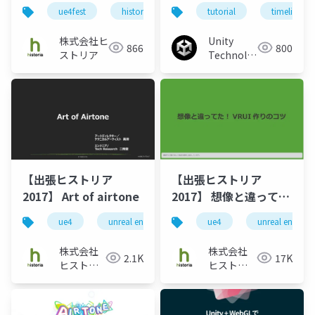
airtone制作事例 - VR
ue4fest
historia
game design
tutorial
ue4
timeline
を活かす3つのゲームデ
ザイン的挑戦
株式会社ヒ
Unity
866
800
ストリア
Technologies
Japan
【出張ヒストリア
【出張ヒストリア
2017】 Art of airtone
2017】 想像と違って
た！ VRUI作りのコツ
ue4
unreal engine
historia
unreal engine 
ue4
unreal engine
株式会社
株式会社
2.1K
17K
ヒストリ
ヒストリ
ア
ア