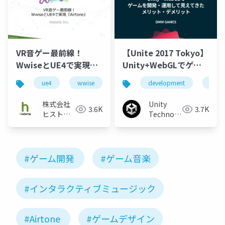
VR音ゲー最前線！
【Unite 2017 Tokyo】
WwiseとUE4で実現
Unity+WebGLでゲー
Airtone
ムを開発・運用して見
ue4
wwise
historia
development
unreal engine
gam
えてきたメリット・デ
メリット
株式会社
Unity
3.6K
3.7K
ヒストリ
Technologies
ア
Japan
#ゲーム開発
#ゲーム音楽
#インタラクティブミュージック
#Airtone
#ゲームデザイン