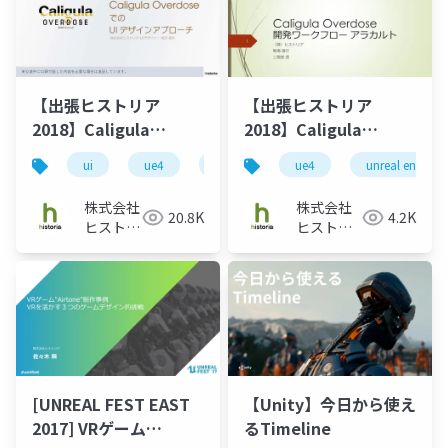
【出張ヒストリア
【出張ヒストリア
2018】Caligula
2018】Caligula
OverdoseでのUIデザ
Overdose 開発ワーク
ui
ue4
unreal engine
ue4
historia
unreal engine
unr
インアプローチ
フロー アラカルト
株式会社
株式会社
20.8K
4.2K
ヒストリ
ヒストリ
ア
ア
[UNREAL FEST EAST
【Unity】今日から使え
2017] VRゲーム
るTimeline