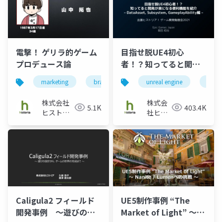
電撃！ ゲリラ的ゲーム
目指せ脱UE4初心
プロデュース論
者！？知ってると開発
が楽になる便利機能を
marketing
branding
game
unreal engine
ue4
紹介 - DataAsset,
Subsystem,
株式会社
株式会
5.1K
403.4K
GameplayAbility編 -
ヒストリ
社ヒス
ア
トリア
Caligula2 フィールド
UE5制作事例 “The
開発事例 ～遊びの設
Market of Light” ～