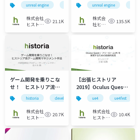
計から、ゲームの世界
Nanite／Lumenへの挑
unreal engine
ue4
historia
unreal engine
unreal engine 
ue4
の完成まで～
戦～
株式会社
株式会
21.1K
135.5K
ヒストリ
社ヒス
ア
トリア
ゲーム開発を乗りこな
【出張ヒストリア
せ！ ヒストリア流ゲ
2019】Oculus Quest
ーム開発マネジメント
フリーロームVRを実現
historia
development
ue4
management
ue4fest
gam
手法
するための技術的知見
株式会社
株式会社
20.7K
10.4K
ヒストリ
ヒストリ
ア
ア