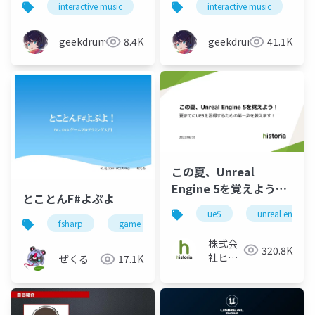
interactive music
game
interactive music
music
g
せる「インタラクティ
ブミュージック」の進
ブミュージック」の技
化の歴史
geekdrums
8.4K
geekdrums
41.1K
術とアイデア
この夏、Unreal
Engine 5を覚えよう！
とことんF#よぷよ
夏までにUE5を習得す
ue5
unreal engine5
るための第一歩を教え
fsharp
game
ます！
株式会
320.8K
社ヒス
ぜくる
17.1K
トリア