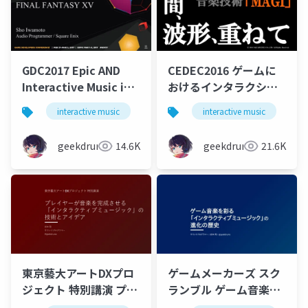
GDC2017 Epic AND
CEDEC2016 ゲームに
Interactive Music in
おけるインタラクショ
FINAL FANTASY XV
ンのための音楽技術
interactive music
game
interactive music
music
g
MAGI 瞬間、波形、重
ねて
geekdrums
14.6K
geekdrums
21.6K
東京藝大アートDXプロ
ゲームメーカーズ スク
ジェクト 特別講演 プレ
ランブル ゲーム音楽を
イヤーが音楽を完成さ
彩る「インタラクティ