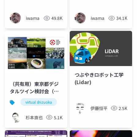
iwama
49.8K
iwama
34.1K
つぶやきロボット工学
(Lidar)
（共有用）東京都デジ
タルツイン検討会（静
岡県）
virtual shizuoka
pointcloud
opendata
d
伊藤恒平
2.5K
杉本直也
5.1K