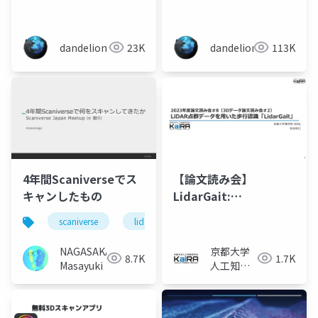
ROS 2で使いこなす
dandelion
23K
dandelion
113K
4年間Scaniverseでス
【論文読み会】
キャンしたもの
LidarGait:
Benchmarking 3D
scaniverse
lidar
デジタルアーカイブ
スキ
Gait Recognition
with Point Clouds
NAGASAKA
京都大学
8.7K
1.7K
Masayuki
人工知能
研究会
KaiRA