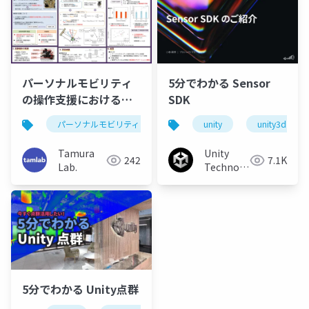
パーソナルモビリティ
5分でわかる Sensor
の操作支援における負
SDK
担軽減と効率性の両立
パーソナルモビリティ
unity
unity3d
（ROBOMECH2021）
Tamura
Unity
242
7.1K
Lab.
Technologies
Japan
5分でわかる Unity点群