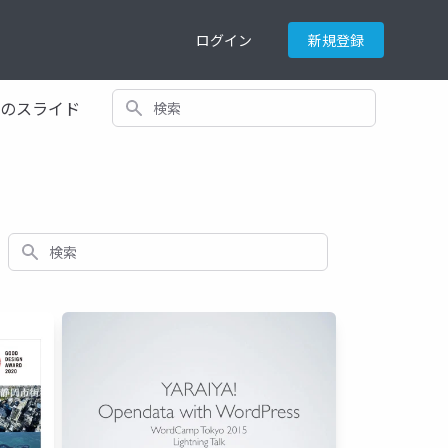
ログイン
新規登録
検索
てのスライド
検索