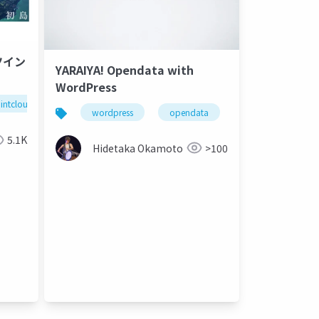
ツイン
YARAIYA! Opendata with
WordPress
intcloud
opendata
digitaltwin
lidar
wordpress
opendata
5.1K
Hidetaka Okamoto
>100