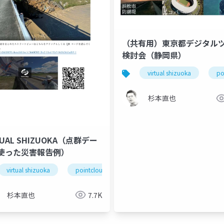
（共有用）東京都デジタル
検討会（静岡県）
virtual shizuoka
po
杉本直也
TUAL SHIZUOKA（点群デー
使った災害報告例）
virtual shizuoka
pointcloud
opendata
digitaltwin
杉本直也
7.7K