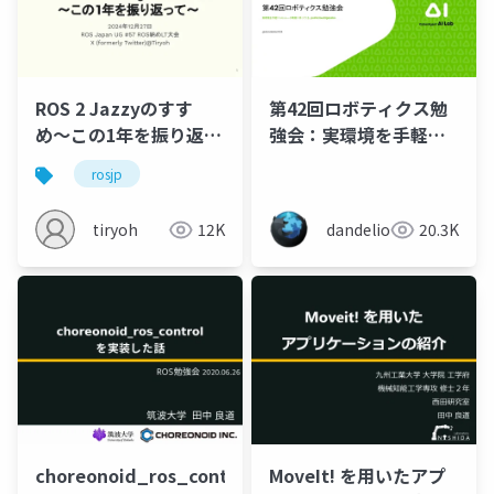
ROS 2 Jazzyのすす
第42回ロボティクス勉
め〜この1年を振り返っ
強会：実環境を手軽に
て〜
シミュレータ環境に持
rosjp
ってくる
pointcloud2gazebo
tiryoh
12K
dandelion
20.3K
choreonoid_ros_control
MoveIt! を用いたアプ