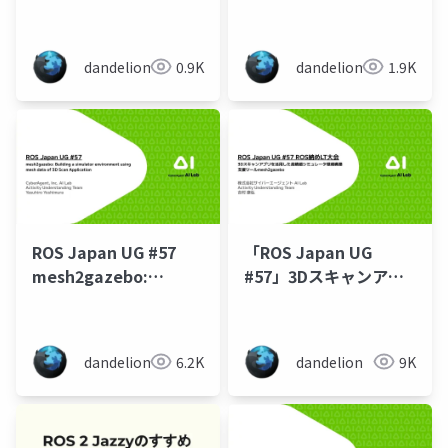
Talks: mesh2gazebo:
environment using
Building a simulator
mesh data of 3D scan
environment using
application
dandelion
0.9K
dandelion
1.9K
mesh data of 3D
Scan Application
ROS Japan UG #57
「ROS Japan UG
mesh2gazebo:
#57」3Dスキャンアプ
Building a simulator
リを活用した高精細シ
environment using
ミュレータ環境構築支
mesh data of 3D
援ツール
dandelion
6.2K
dandelion
9K
Scan Application
mesh2gazebo