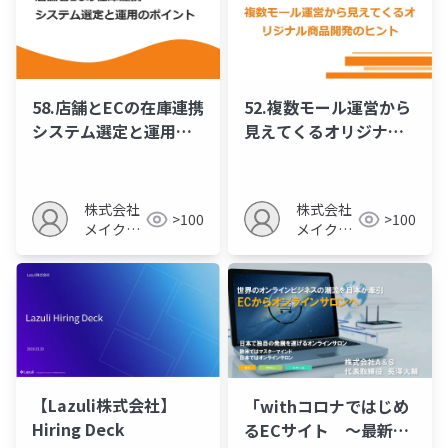
58.店舗とECの在庫連携
52.複数モール運営から
システム選定と運用の
見えてくるオリジナル
ポイント
商品開発のヒント
株式会社
株式会社
>100
>100
メイクア
メイクア
ップ
ップ
【Lazuli株式会社】
「withコロナではじめ
Hiring Deck
るECサイト ～最新テ