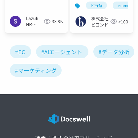
クノロジーと物流、海
ビヨ勉
ecommerce
外販売まで～」
Lazuli
株式会社
33.8K
>100
HR
ビヨンド
team
#EC
#AIエージェント
#データ分析
#マーケティング
運営：株式会社アプルーシッド