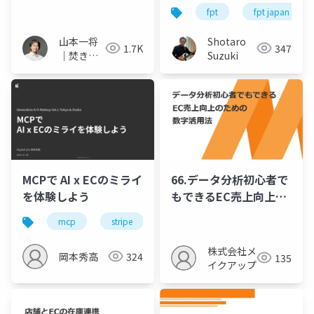
Protocol）の解説
ーメントによる実社会
fpt
fpt japan
での AI アプリケーショ
ン推進 -
山本一将
Shotaro
1.7K
347
｜焚き火
Suzuki
を愛する
エンジニ
ア
MCPで AI x ECのミライ
66.データ分析初心者で
を体験しよう
もできるEC売上向上の
ための数字活用法
mcp
stripe
ai
株式会社メ
岡本秀高
324
135
イクアップ