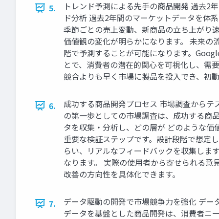
トレンド予測による先手の商品開発 過去2
5.
ド分析 過去2年間のマーケットデータを体
季節ごとの売上変動、新商品の立ち上がり速
価値観の変化が明らかになります。 未来の
階で予測することが可能になります。Goog
とで、消費者の潜在的関心を可視化し、需要
競合よりも早く市場に製品を投入でき、初動
成功する商品開発プロセス 市場調査からテス
6.
の第一歩としての市場調査は、成功する商品
タを収集・分析し、どの層が どのような価
重要な検証ステップです。設計段階で想定し
らい、リアルなフィードバックを収集します
なります。 実際の使用者から寄せられる意
改善の方向性を具体化できます。
データ駆動の開発で市場競争力を強化 データ
7.
データを基盤とした商品開発は、消費者ニー