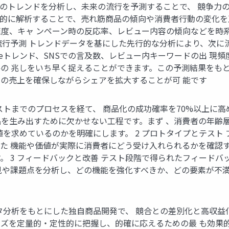
年のトレンドを分析し、未来の流行を予測することで、 競争力
系的に解析することで、売れ筋商品の傾向や消費者行動の変化を
度、キャ ンペーン時の反応率、レビュー内容の傾向などを時
流行予測 トレンドデータを基にした先行的な分析により、次に
leトレンド、SNSでの言及数、レビュー内キーワードの出 
の 兆しをいち早く捉えることができます。この予測結果をもと
の売上を確保しながらシェアを拡大することが可 能です
トまでのプロセスを経て、 商品化の成功確率を70%以上に高め
を生み出すために欠かせない工程です。まず 、消費者の年齢
値を求めているのかを明確にします。 2 プロトタイプとテスト
た 機能や価値が実際に消費者にどう受け入れられるかを確認す
。 3 フィードバックと改善 テスト段階で得られたフィード
見や課題点を分析し、どの機能を強化すべきか、どの要素が不満
分析をもとにした独自商品開発で、 競合との差別化と高収益化を実
ズを定量的・定性的に把握し、的確に応えるための最 も効果