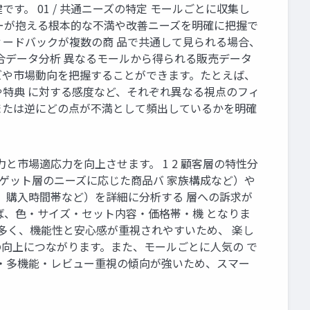
。 01 / 共通ニーズの特定 モールごとに収集し
ーが抱える根本的な不満や改善ニーズを明確に把握で
ィードバックが複数の商 品で共通して見られる場合、
統合データ分析 異なるモールから得られる販売データ
ズや市場動向を把握することができます。たとえば、
格や特典 に対する感度など、それぞれ異なる視点のフィ
または逆にどの点が不満として頻出しているかを明確
市場適応力を向上させます。 1 2 顧客層の特性分
ーゲット層のニーズに応じた商品バ 家族構成など）や
、購入時間帯など）を詳細に分析する 層への訴求が
ば、色・サイズ・セット内容・価格帯・機 となりま
が多く、機能性と安心感が重視されやすいため、 楽し
の向上につながります。また、モールごとに人気の で
 ・多機能・レビュー重視の傾向が強いため、スマー