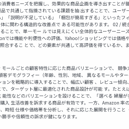
消費者ニーズを把握し、効果的な商品企画を導き出すことが鍵です
製品で共通して指摘されている課題を抽 出することで、ユーザ
る」「説明が不足している」「梱包が簡易すぎる」といったフ
に関わる構造的な改善点で ある可能性があります。 02 / 
ることで、単一モー ルでは見えにくい全体的なユーザーニー
zonでは機能や利便性への評価、Yahoo!ショッピングでは価
照合するこ とで、どの要素が共通して高評価を得ているか、
モールごとの顧客特性に応じた商品バリエーションで、 競争力と
の顧客デモグラフィー（年齢、性別、地域、 異なるモールやタ
ションを戦略的に導入することで、幅広い顧客 、レビュー傾向
とで、ターゲット層に最適化された商品設計が可能 す。たとえ
主 能性などのバリエーションを設けることで、「選べる 婦層
入 生活改善を訴求する商品が有効です。一方、Amazon 率
、時短 仕様や価格帯を分析し、それに応じた展開を行うこと
使い勝手や信頼性の訴求が鍵になります。