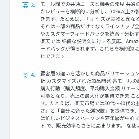
モール間での共通ニーズと機会の発見 共通の
3.
たレビューを横断的に分析し、30%以上の
きます。たとえば、「サイ ズが実物と異な
それは一部の商品だけでなくラインナップ全体
やカスタマーフィードバックを統合・分析す
楽天では 詳細な説明文に対する反応、Ama
ードバックが得られます。これらを横断的に
化できます。
顧客層の違いを活かした商品バリエーション 
4.
析 カスタマイズされた商品開発 各モール
購入行動（購入頻度、平均購入金額 リエー
可能となり、売上の最大化が期待できま こ
す。たとえば、楽天市場では30代〜40代の
さ」と「自分に合った選択肢」を提供でき、購
は忙しいビジネスパーソンや若年層が中心で
ト で、販売効率もさらに高まります。 な