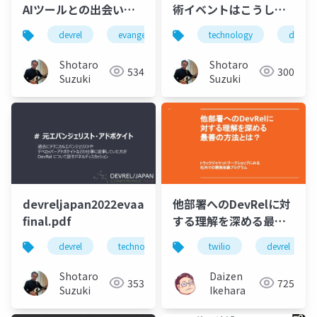
AIツールとの出会いが
術イベントはこうして
導いた海外スタートア
成功できた〜大盛況で
devrel
evangelism
advocacy
technology
developer r
develop
ップとの協働
御礼お疲れ様までの3ヶ
月間の軌跡
Shotaro
Shotaro
534
300
Suzuki
Suzuki
devreljapan2022evaadvoc-
他部署へのDevRelに対
final.pdf
する理解を深める最善
の方法とは？ - トラッ
devrel
technology
developer relations
twilio
devrel
d
クジャケットワークシ
ョップにみる社内での
Shotaro
Daizen
353
725
開発体験プログラム
Suzuki
Ikehara