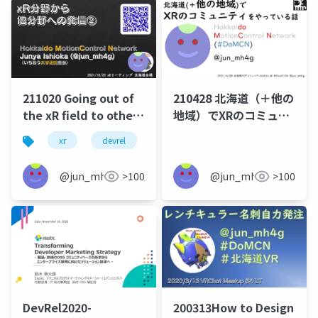
211020 Going out of
210428 北海道（＋他の
the xR field to other
地域）でXRのコミュニ
fields
ティをやっている話
xr
devrel
@jun_mh4g
>100
@jun_mh4g
>100
DevRel2020-
200313How to Design