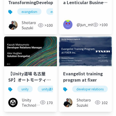
TransformingDeveloperMarketingStrategy
a Lenticular Business
Card and Validation
evangelism
evangelist
advocate
develope
of the visibility
Shotaro
@jun_mh4g
>100
>100
Suzuki
【Unity道場 名古屋
Evangelist training
SP】オートモーティブ
program at fixer
向け Unity 導入ハンズ
unity
unity道場
developer relations
オン
Unity
Shotaro
170
102
Technologies
Suzuki
Japan