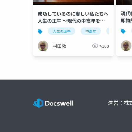
現代
成功しているのに虚しい私たちへ
即物
人生の正午 〜現代の中高年を襲
臨床
う 脳と身体のミスマッチ〜
人生の正午
中高年
脳と身体の
達理
療法
村田 敦
>100
運営：株