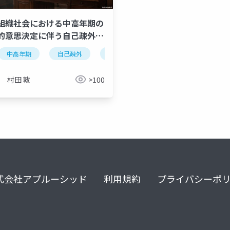
組織社会における中高年期の
的意思決定に伴う自己疎外の
心理学的考察 〜ユングの発
中高年期
自己疎外
ユングの発達理論
体験過程療法
ミスマッチ
ovp
感情労働
自己疎外
ソマティック
論とジェンドリンの体験過程
の統合的アプローチ〜
村田 敦
>100
式会社アプルーシッド
利用規約
プライバシーポ