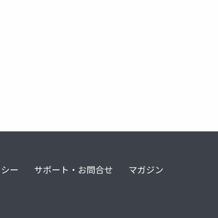
フォーカシング
ソマティックマーカー
有機体的評価過程
マーカー仮説
生殖性
フォーカシング
フェルトセンス
リシー
サポート・お問合せ
マガジン