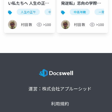
い私たちへ 人生の正午
発逆転」志向の学際的
〜現代の中高年を襲う
考察：心理学的報酬系
人生の正午
中高年
脳と身体のミスマッチ
中高年期
一発逆転
脳と身体のミスマッ
と実存的変容の統合に
チ〜
よる漸進的「自己一
村田 敦
>100
村田 敦
>100
致」プロセスの探求
運営：株式会社アプルーシッド
利用規約