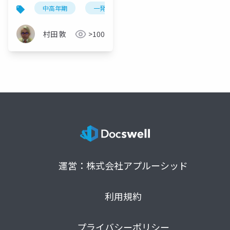
考察：心理学的報酬系
中高年期
一発逆転志向
報酬予測誤差
シ
と実存的変容の統合に
よる漸進的「自己一
村田 敦
>100
致」プロセスの探求
運営：株式会社アプルーシッド
利用規約
プライバシーポリシー