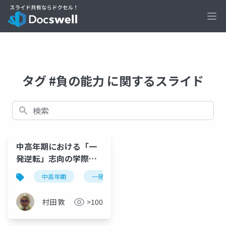
Ope
タグ #負の能力 に関するスライド
検索
中高年期における「一
発逆転」志向の学際的
考察：心理学的報酬系
中高年期
一発逆転志向
報酬予測誤差
シ
と実存的変容の統合に
よる漸進的「自己一
村田 敦
>100
致」プロセスの探求