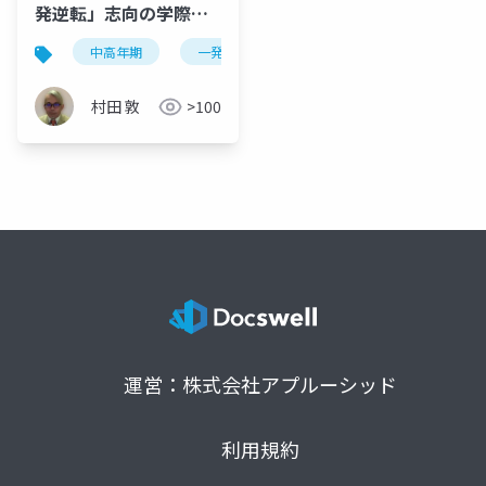
発逆転」志向の学際的
考察：心理学的報酬系
中高年期
一発逆転志向
報酬予測誤差
シ
と実存的変容の統合に
よる漸進的「自己一
村田 敦
>100
致」プロセスの探求
運営：株式会社アプルーシッド
利用規約