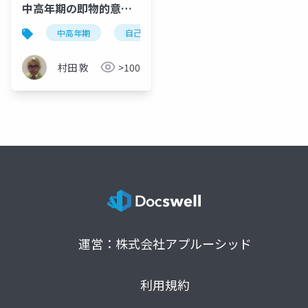
中高年期の即物的意思
決定に伴う自己疎外の
中高年期
自己疎外
ユングの発達理論
体
臨床心理学的考察 〜ユ
ングの発達理論とジェ
村田 敦
>100
ンドリンの体験過程療
法の統合的アプロー
チ〜
運営：株式会社アプルーシッド
利用規約