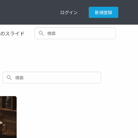
ログイン
新規登録
検索
てのスライド
検索