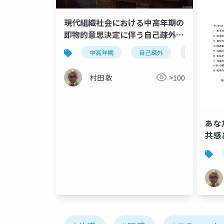
現代組織社会における中高年期の
即物的意思決定に伴う自己疎外の
臨床心理学的考察 〜ユングの発
中高年期
自己疎外
ユングの発
達理論とジェンドリンの体験過程
療法の統合的アプローチ〜
村田 敦
>100
あな
共感
思っ
ちい