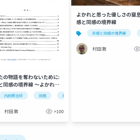
よかれと思った優しさの窒
感と同感の境界線
達理論
体験過程療法
フォーカシング
ソマティックマーカ
共感と同感の境界線
村田 敦
たの物語を奪わないために:
と同感の境界線 〜よかれと
た「分かる」のあとに訪れる
内的照合枠
同感
共感
ソマティック・マーカー
さな窒息〜
村田 敦
>100