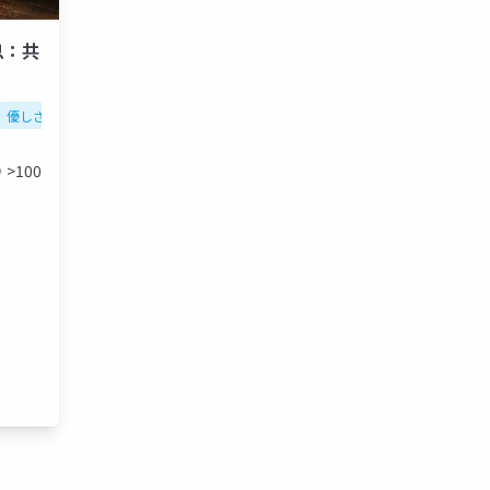
息：共
ー
有機体的評価過程
感情労働
フェルトセンス
優しさの窒息
ソマティック・マーカー
感情焦点化心理療法
>100
優しい暴力
工具的感情
フェルトセンス
フェルトシフ