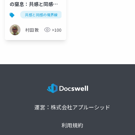
の窒息：共感と同感の
境界線
共感と同感の境界線
優しさの窒息
ソマティック
村田 敦
>100
運営：株式会社アプルーシッド
利用規約