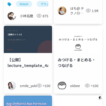
fintech
プラットフォーム
マイクロサービス
はち@ テ
1.9K
クノロジ
小林拓磨
875
ーメディ
ア
「Newbee」
みつける・まとめる・
【公開】
つなげる
lecture_template_4approaches
okbee
>100
smile_yukiko_it
>100