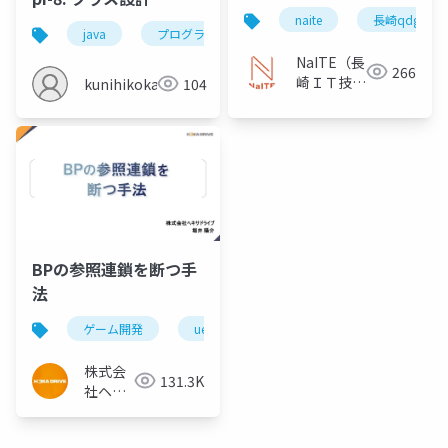
力」
naite
長崎qdg
java
プログラミング
クラス設計
オブジ
NaITE（長
266
崎ＩＴ技術
kunihikokaneko
104
者会）
BPの参照連鎖を断つ手
法
ゲーム開発
ue4
株式会
131.3K
社ヘキ
サドラ
イブ