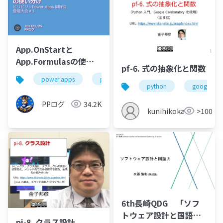
App.OnStartと
App.Formulasの使い
pf-6. 式の抽象化と関数
分け (ビリビリ☆Power
power apps
powerapps
コーディング
Apps 同好会 登壇大会
python
google col
＃1)
PPログ
34.2K
kunihikokaneko
>100
6th長崎QDG 「ソフ
トウェア設計と国語
pi-8. クラス設計