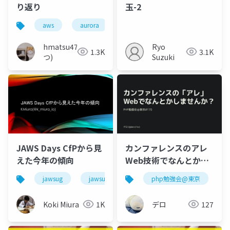
り返り
玉-2
aws
aurora
mysql
postgresql
hmatsu47(ま
Ryo
1.3K
3.1K
つ)
Suzuki
JAWS Days CfPから見
カンファレンスのアレ
えた今年の傾向
Web技術でなんとかし
ませんか
jawsug
jawsug_nagoya
php勉強会@東京
Koki Miura
1K
デロ
127