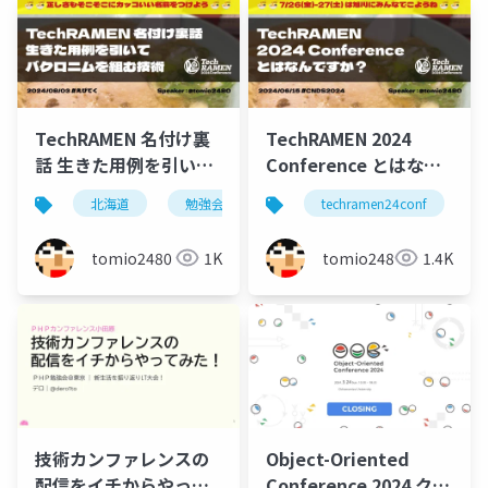
TechRAMEN 名付け裏
TechRAMEN 2024
話 生きた用例を引いて
Conference とはなん
バクロニムを組む技術
ですか？
北海道
勉強会
旭川
techramen24conf
江別
えびて
#techramen24conf
tomio2480
1K
tomio2480
1.4K
技術カンファレンスの
Object-Oriented
配信をイチからやって
Conference 2024 クロ