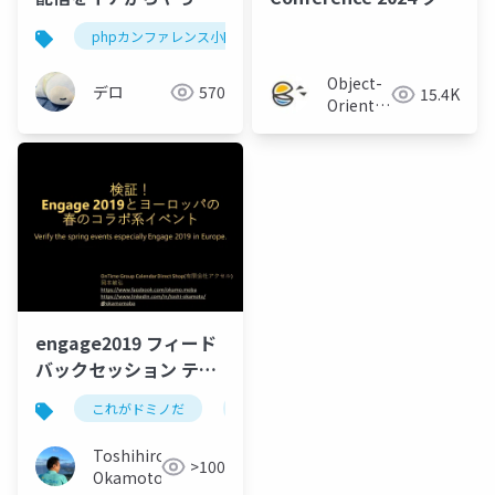
みた！
ージング
phpカンファレンス小田原
php勉強会@東京
エン
Object-
デロ
570
15.4K
Oriented
Conference
engage2019 フィード
バックセッション テク
てく Lotus 技術者夜会
これがドミノだ
ontime
hcl
domino
Toshihiro
>100
Okamoto