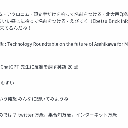
ム - アクロニム - 頭文字だけを拾って名前をつける - 北大西洋条約機構（NA
いい感じに拾って名前をつける - えびてく（Ebetsu Brick Informati
ら来てるんだね！
echnology Roundtable on the future of Asahikawa fo
..(1) ChatGPT 先生に反旗を翻す英語 20 点
2) むずい
オンという発想 みんなに聞いてみようね
番いいのでは？ twitter 万歳，集合知万歳，インターネット万歳