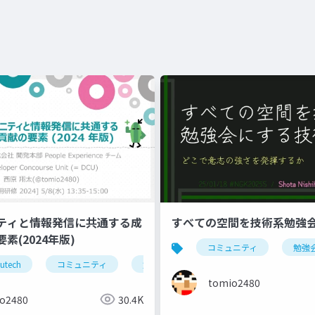
ニティと情報発信に共通する成
すべての空間を技術系勉強
素(2024年版)
コミュニティ
勉強
utech
強会
ブログ
コミュニティ
blog
勉強会
ブログ
blog
tomio2480
o2480
30.4K