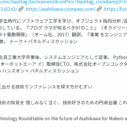
x.com/hashtag/techramen24conf?src=hashtag_click&amp;f=li
/316242/
https://asahikawa.connpass.com/
https://fu
 和田卓人さん 学生時代にソフトウェア工学を学び、オブジェクト指向
している。『プログ ラマが知るべき97のこと』（オライリージャ
スト駆動開発』（オーム社、2017）翻訳。『事業 をエンジニア
s 作者。 トーク + パネルディスカッション
岡野真也さん 北見工業大学卒業後、システムエンジニアとして従事。 
AI（オーボットエーア イ）取締役CTO、株式会社オープンコレクタ
ngo ハンズオン + パネルディスカッション
ザル 他に出せる技術カンファレンスを探す方がむずい
上川地方に技術の知見を 惜しみなく注ぐ， 技術好きのための円卓会
logy Roundtable on the future of Asahikawa for 