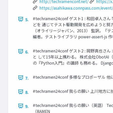
http://techramenconf.net/
https://
https://asahikawa.connpass.com/event
#techramen24conf ゲスト1 :
5.
どを 通じてテスト駆動開発を広めようと努力
（オライリージャパン、2013） 監訳。『テ
編者。テストライブラリ power-assert-j
#techramen24conf ゲスト2 : 
6.
と して15年以上携わる。 株式会社Obot
の『Python入門』の講師 も務める。 Dja
#techramen24conf 多様なプロポー
7.
#techramen24conf 我らの願い 
8.
#techramen24conf 我らの願い（英語） Techno
9.
（RAMEN