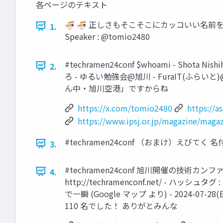
各ページのテキスト
🍜 🍜 正しさもそこそこにカッコいい名前をつけ
1.
Speaker : @tomio2480
#techramen24conf $whoami - S
2.
ろ - ゆるい勉強会@旭川 - FuraIT(ふら
ん中・旭川空港」ですからね
https://x.com/tomio2480
https://a
https://www.ipsj.or.jp/magazine/maga
#techramen24conf （おまけ）えび
3.
#techramen24conf 旭川開催の技術カンファレン
4.
http://techramenconf.net/ - ハッシュ
で一瞬 (Google マップ より) - 2024-
110 名でした！ ありがとみんな