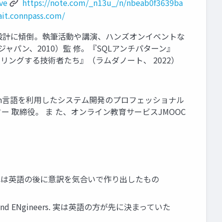
ve
https://note.com/_n13u_/n/nbeab0f3639ba
rait.connpass.com/
分析 /設計に傾倒。執筆活動や講演、ハンズオンイベントな
パン、2010）監 修。『SQLアンチパターン』
リングする技術者たち』（ラムダノート、 2022）
Python言語を利用したシステム開発のプロフェッショナル
ー 取締役。 ま た、オンライン教育サービスJMOOC
議 これは英語の後に意訳を気合いで作り出したもの
Makers and ENgineers. 実は英語の方が先に決まっていた