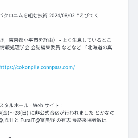
クロニムを組む技術 2024/08/03 #えびてく
途中，北見，富良野，東京都小平市を経由） - よく生息しているとこ
社団法人 情報処理学会 会誌編集委員 などなど 「北海道の真
https://cokonpile.connpass.com/
クリスタルホール - Web サイト :
 2024-07-26(金)〜28(日) に非公式合宿が行われました とかなの
強会@旭川 と FuraIT@富良野 の有志 最終来場者数は