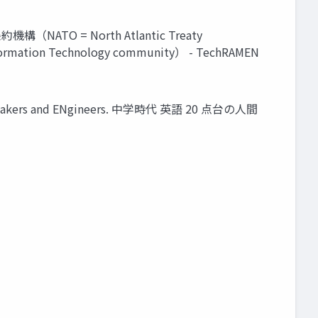
TO = North Atlantic Treaty
on Technology community） - TechRAMEN
r Makers and ENgineers. 中学時代 英語 20 点台の人間