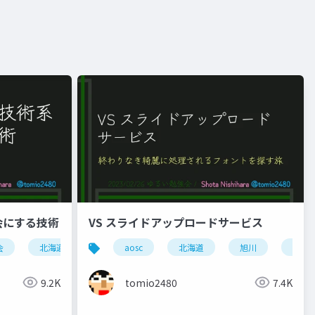
会にする技術
VS スライドアップロードサービス
会
北海道
東京
aosc
学び
北海道
旭川
スラ
カンファレンス
community
成長
9.2K
tomio2480
7.4K