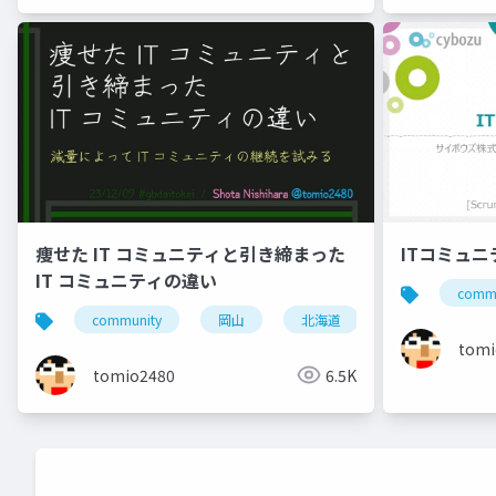
痩せた IT コミュニティと引き締まった
ITコミュ
IT コミュニティの違い
commu
community
岡山
北海道
旭川
小
tomi
tomio2480
6.5K