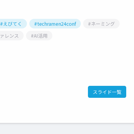
#えびてく
#techramen24conf
#ネーミング
ファレンス
#AI活用
スライド一覧