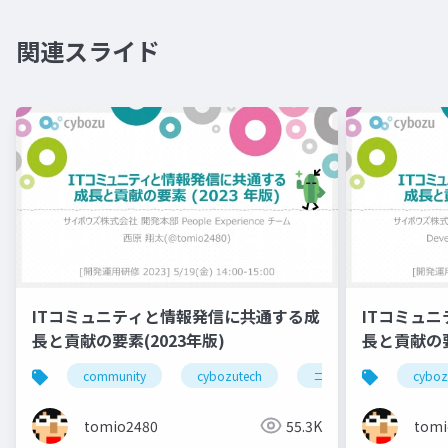
関連スライド
ITコミュニティと情報発信に共通する成
ITコミュ
長と貢献の要素(2023年版)
長と貢献の要
community
cybozutech
コミュニティ
cyboz
勉
tomio2480
55.3K
tomi