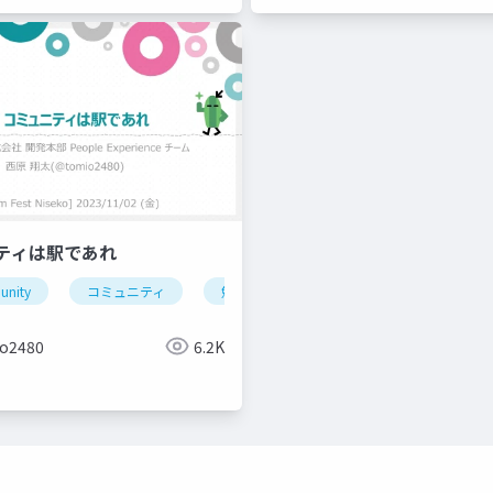
ニティは駅であれ
nity
コミュニティ
勉強会
北海道
cybozu
平市
富良野
勉強会
コミュニティ
o2480
6.2K