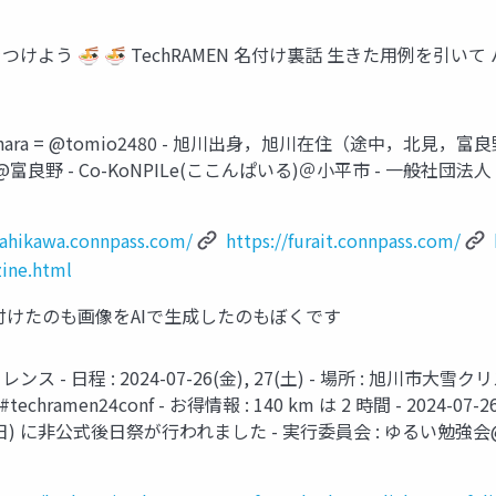
よう 🍜 🍜 TechRAMEN 名付け裏話 生きた用例を引いて バ
hota Nishihara = @tomio2480 - 旭川出身，旭川在住（
いと)@富良野 - Co-KoNPILe(ここんぱいる)＠小平市 - 一般
sahikawa.connpass.com/
https://furait.connpass.com/
zine.html
てく 名付けたのも画像をAIで生成したのもぼくです
ス - 日程 : 2024-07-26(金), 27(土) - 場所 : 旭川市大雪
タグ : #techramen24conf - お得情報 : 140 km は 2 時間 -
07-28(日) に非公式後日祭が行われました - 実行委員会 : ゆるい勉