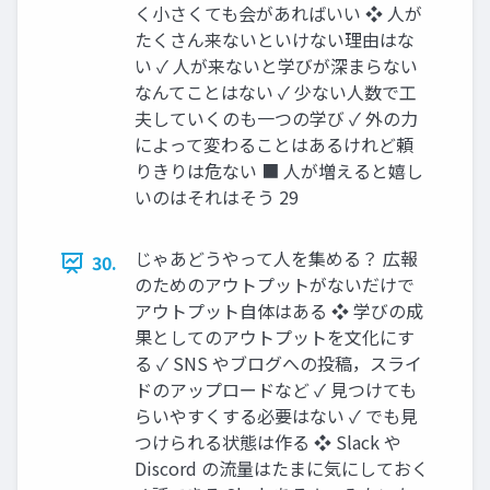
く小さくても会があればいい ❖ 人が
たくさん来ないといけない理由はな
い ✓ 人が来ないと学びが深まらない
なんてことはない ✓ 少ない人数で工
夫していくのも一つの学び ✓ 外の力
によって変わることはあるけれど頼
りきりは危ない ■ 人が増えると嬉し
いのはそれはそう 29
じゃあどうやって人を集める？ 広報
30.
のためのアウトプットがないだけで
アウトプット自体はある ❖ 学びの成
果としてのアウトプットを文化にす
る ✓ SNS やブログへの投稿，スライ
ドのアップロードなど ✓ 見つけても
らいやすくする必要はない ✓ でも見
つけられる状態は作る ❖ Slack や
Discord の流量はたまに気にしておく