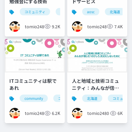
勉強会にする技術
ドサービス
コミュニティ
勉強会
北海道
aosc
北海道
東京
tomio2480
9.2K
tomio2480
7.4K
ITコミュニティは駅で
人と地域と技術コミュ
あれ
ニティ：みんなが信じ
た「のびしろ」を幻に
community
コミュニティ
北海道
勉強会
コミュニテ
北海道
しないために
tomio2480
6.2K
tomio2480
6K