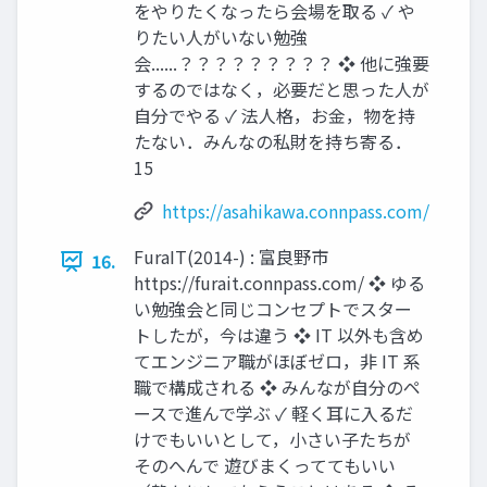
をやりたくなったら会場を取る ✓ や
りたい人がいない勉強
会......？？？？？？？？？ ❖ 他に強要
するのではなく，必要だと思った人が
自分でやる ✓ 法人格，お金，物を持
たない．みんなの私財を持ち寄る．
15
https://asahikawa.connpass.com/
FuraIT(2014-) : 富良野市
16.
https://furait.connpass.com/ ❖ ゆる
い勉強会と同じコンセプトでスター
トしたが，今は違う ❖ IT 以外も含め
てエンジニア職がほぼゼロ，非 IT 系
職で構成される ❖ みんなが自分のペ
ースで進んで学ぶ ✓ 軽く耳に入るだ
けでもいいとして，小さい子たちが
そのへんで 遊びまくっててもいい