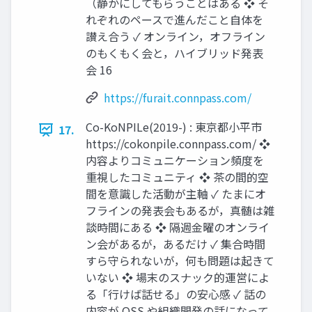
（静かにしてもらうことはある ❖ そ
れぞれのペースで進んだこと自体を
讃え合う ✓ オンライン，オフライン
のもくもく会と，ハイブリッド発表
会 16
https://furait.connpass.com/
Co-KoNPILe(2019-) : 東京都小平市
17.
https://cokonpile.connpass.com/ ❖
内容よりコミュニケーション頻度を
重視したコミュニティ ❖ 茶の間的空
間を意識した活動が主軸 ✓ たまにオ
フラインの発表会もあるが，真髄は雑
談時間にある ❖ 隔週金曜のオンライ
ン会があるが，あるだけ ✓ 集合時間
すら守られないが，何も問題は起きて
いない ❖ 場末のスナック的運営によ
る「行けば話せる」の安心感 ✓ 話の
内容が OSS や組織開発の話になって