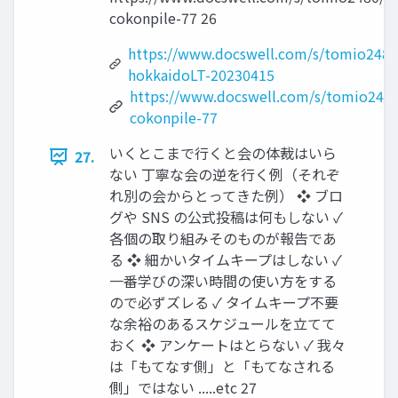
cokonpile-77 26
https://www.docswell.com/s/tomio248
hokkaidoLT-20230415
https://www.docswell.com/s/tomio248
cokonpile-77
いくとこまで行くと会の体裁はいら
27.
ない 丁寧な会の逆を行く例（それぞ
れ別の会からとってきた例） ❖ ブロ
グや SNS の公式投稿は何もしない ✓
各個の取り組みそのものが報告であ
る ❖ 細かいタイムキープはしない ✓
一番学びの深い時間の使い方をする
ので必ずズレる ✓ タイムキープ不要
な余裕のあるスケジュールを立てて
おく ❖ アンケートはとらない ✓ 我々
は「もてなす側」と「もてなされる
側」ではない .....etc 27