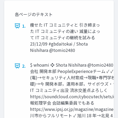
各ページのテキスト
痩せた IT コミュニティと 引き締まっ
1.
た IT コミュニティの違い 減量によっ
て IT コミュニティの継続を試みる
23/12/09 #gbdaitokai / Shota
Nishihara @tomio2480
$ whoami ❖ Shota Nishihara @tomio2
2.
会社 開発本部 PeopleExperienceチーム ✓ ✓ 
(電)→セキュリティ人材育成→現職+専門学校講師(
礎)→今 開発本部，運用本部，サイボウズ・
IT コミュニティ出没 流氷交差点よろしく
https://soundcloud.com/cybozutech/sets/dri
報処理学会 会誌編集委員でもある
https://www.ipsj.or.jp/magazine/magazin
川市からフルリモート ✓ 旭川 18 年→北見 4 年