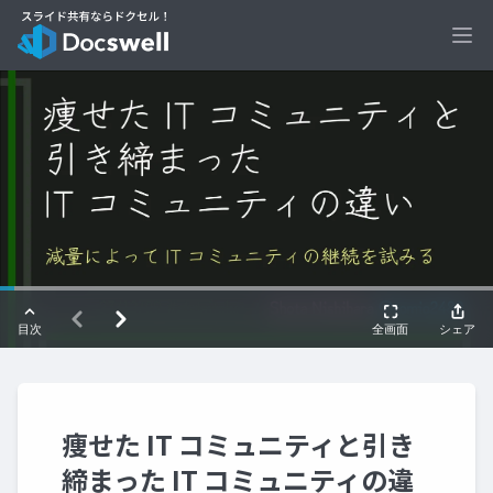
Ope
痩せた IT コミュニティと引き
締まった IT コミュニティの違