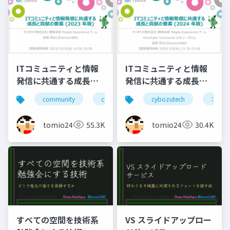
ITコミュニティと情報
ITコミュニティと情報
発信に共通する成長と
発信に共通する成長と
貢献の要素(2023年版)
貢献の要素(2024年版)
community
cybozutech
cybozutech
コミュニティ
コミュ
勉
tomio2480
55.3K
tomio2480
30.4K
すべての空間を技術系
VS スライドアップロー