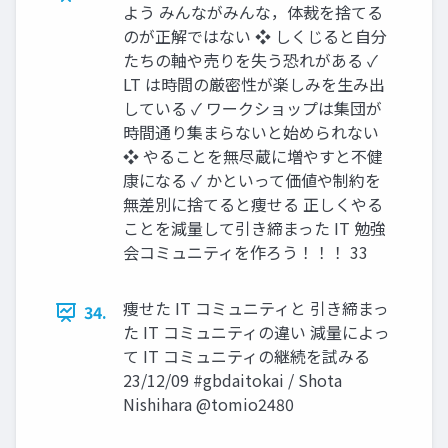
よう みんながみんな，体裁を捨てる
のが正解ではない ❖ しくじると自分
たちの軸や売りを失う恐れがある ✓
LT は時間の厳密性が楽しみを生み出
している ✓ ワークショップは集団が
時間通り集まらないと始められない
❖ やることを無尽蔵に増やすと不健
康になる ✓ かといって価値や制約を
無差別に捨てると痩せる 正しくやる
ことを減量して引き締まった IT 勉強
会コミュニティを作ろう！！！ 33
痩せた IT コミュニティと 引き締まっ
34.
た IT コミュニティの違い 減量によっ
て IT コミュニティの継続を試みる
23/12/09 #gbdaitokai / Shota
Nishihara @tomio2480