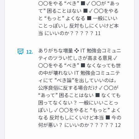
〇〇をやる “べき” ■ ✓ 〇〇が “あっ
て” 困ることはない ■ ✓ 〇〇をやる
と “もっと” よくなる ■ 一般にいい
ことっぽいし 反対もしにくいけど本
当 にいいのか？？？？？ 11
ありがちな増量 ❖ IT 勉強会コミュニ
12.
ティのツラい忙しさが高まる意見 ✓
〇〇をやる “べき” ■ なくなっても世
の中が壊れない IT 勉強会コミュニテ
ィにて ”べき論”を出していいのは，
公序良俗に反する場合だけ ✓ 〇〇が
“あって” 困ることはない ■ なくても
困ってなくない？ 一般にいいことっ
ぽいし ✓ 〇〇をやると “もっと” よく
なる 反対もしにくいけど本当 ■ 今の
何が悪い？ にいいのか？？？？？ 12