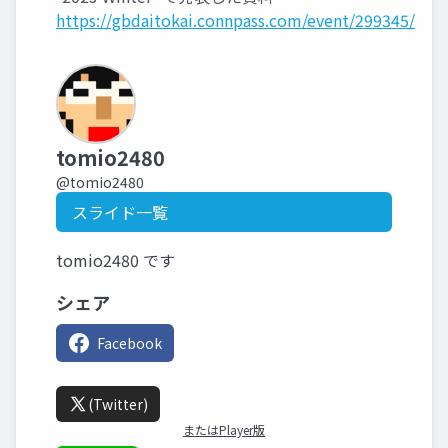
https://gbdaitokai.connpass.com/event/299345/
tomio2480
@tomio2480
スライド一覧
tomio2480 です
シェア
Facebook
(Twitter)
またはPlayer版