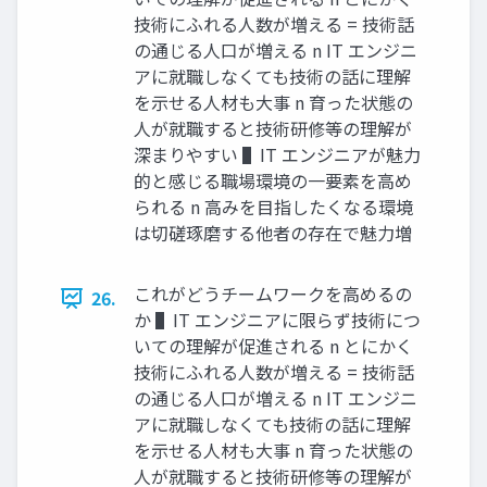
技術にふれる⼈数が増える = 技術話
の通じる⼈⼝が増える n IT エンジニ
アに就職しなくても技術の話に理解
を⽰せる⼈材も⼤事 n 育った状態の
⼈が就職すると技術研修等の理解が
深まりやすい ▌IT エンジニアが魅⼒
的と感じる職場環境の⼀要素を⾼め
られる n ⾼みを⽬指したくなる環境
は切磋琢磨する他者の存在で魅⼒増
これがどうチームワークを⾼めるの
26.
か ▌IT エンジニアに限らず技術につ
いての理解が促進される n とにかく
技術にふれる⼈数が増える = 技術話
の通じる⼈⼝が増える n IT エンジニ
アに就職しなくても技術の話に理解
を⽰せる⼈材も⼤事 n 育った状態の
⼈が就職すると技術研修等の理解が