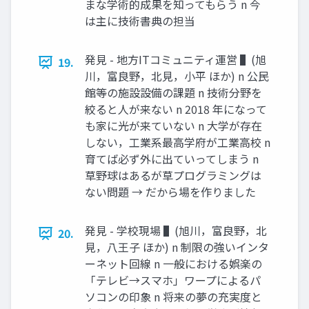
まな学術的成果を知ってもらう n 今
は主に技術書典の担当
発⾒ - 地⽅ITコミュニティ運営 ▌(旭
19.
川，富良野，北⾒，⼩平 ほか) n 公⺠
館等の施設設備の課題 n 技術分野を
絞ると⼈が来ない n 2018 年になって
も家に光が来ていない n ⼤学が存在
しない，⼯業系最⾼学府が⼯業⾼校 n
育てば必ず外に出ていってしまう n
草野球はあるが草プログラミングは
ない問題 → だから場を作りました
発⾒ - 学校現場 ▌(旭川，富良野，北
20.
⾒，⼋王⼦ ほか) n 制限の強いインタ
ーネット回線 n ⼀般における娯楽の
「テレビ→スマホ」ワープによるパ
ソコンの印象 n 将来の夢の充実度と