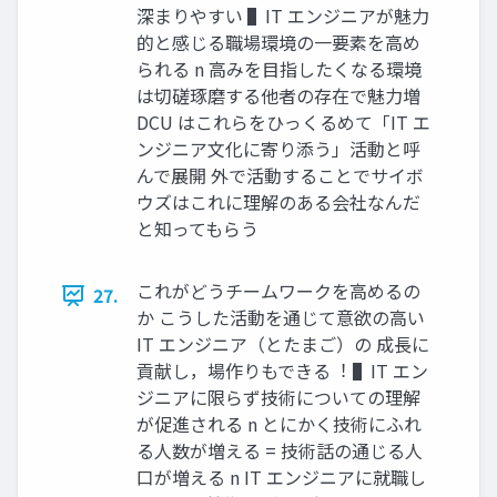
深まりやすい ▌IT エンジニアが魅⼒
的と感じる職場環境の⼀要素を⾼め
られる n ⾼みを⽬指したくなる環境
は切磋琢磨する他者の存在で魅⼒増
DCU はこれらをひっくるめて「IT エ
ンジニア⽂化に寄り添う」活動と呼
んで展開 外で活動することでサイボ
ウズはこれに理解のある会社なんだ
と知ってもらう
これがどうチームワークを⾼めるの
27.
か こうした活動を通じて意欲の⾼い
IT エンジニア（とたまご）の 成⻑に
貢献し，場作りもできる︕ ▌IT エン
ジニアに限らず技術についての理解
が促進される n とにかく技術にふれ
る⼈数が増える = 技術話の通じる⼈
⼝が増える n IT エンジニアに就職し