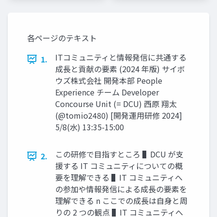
各ページのテキスト
ITコミュニティと情報発信に共通する
1.
成⻑と貢献の要素 (2024 年版) サイボ
ウズ株式会社 開発本部 People
Experience チーム Developer
Concourse Unit (= DCU) ⻄原 翔太
(@tomio2480) [開発運⽤研修 2024]
5/8(⽔) 13:35-15:00
この研修で⽬指すところ ▌DCU が⽀
2.
援する IT コミュニティについての概
要を理解できる ▌IT コミュニティへ
の参加や情報発信による成⻑の要素を
理解できる n ここでの成⻑は⾃⾝と周
りの 2 つの観点 ▌IT コミュニティへ