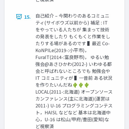
⾃⼰紹介 – 今関わりのあるコミュニ
15.
ティ(サイボウズ以前から) 補⾜ : IT
をやっている⼈たちが 集まって技術
の発表をしたり もくもくと作業をし
たりする場があるのです ▌最近 Co-
KoNPILe(2019-:⼩平市)，
FuraIT(2014-:富良野市)， ゆるい勉
強会@あさひかわ(2012-) いわゆる都
会と呼ばれないところでも 勉強会や
IT コミュニティが ▌⼀昔前 ある状況
を作りたいんだね🌵🌵🌵
LOCAL(2011-:北海道) オープンソース
カンファレンス(主に北海道)(運営は
2011-) U-16 プログラミングコンテス
ト，HAISL などなど 基本は北海道中
⼼，U-16 は松⼭/甲府/豊⽥(愛知)な
ど視察済