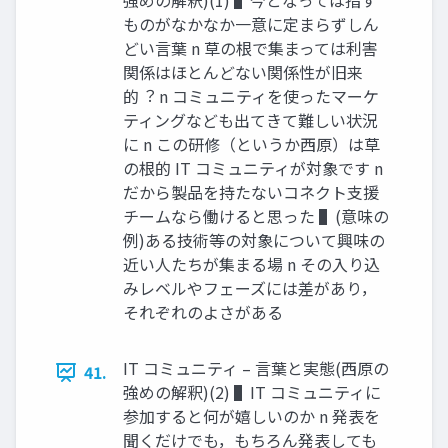
強めの解釈)(1) ▌今となっては指す
ものがなかなか⼀意に定まらずしん
どい⾔葉 n 草の根で集まっては利害
関係はほとんどない関係性が旧来
的︖ n コミュニティを使ったマーケ
ティングなども出てきて難しい状況
に n この研修（というか⻄原）は草
の根的 IT コミュニティが対象です n
だから製品を持たないコネクト⽀援
チームなら働けると思った ▌(意味の
例)ある技術等の対象について興味の
近い⼈たちが集まる場 n その⼊り込
みレベルやフェーズには差があり，
それぞれのよさがある
IT コミュニティ – ⾔葉と実態(⻄原の
41.
強めの解釈)(2) ▌IT コミュニティに
参加すると何が嬉しいのか n 発表を
聞くだけでも，もちろん発表しても