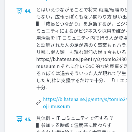
とはいえつながることで将来 就職/転職のときに
44.
もない，広報っぽくもない関わり⽅ 思い出
▌「成⻑とつながり」を意識するが，ビジネスや
ミュニティによるがビジネスや採⽤を嫌がる場もある
⽤活動を IT コミュニティ内で⾏う⼈が登場
と誤解された⼈の⾜が遠のく事案も n ハラ
リ残し謎⼈類」も現れ混沌の世 n 今もいる
https://b.hatena.ne.jp/entry/s/tomio2480.h
museum n それに伴い CoC 的な約束事
る n ぼくは過去そういった⼈が現れて学⽣
した 純粋に⽀援するだけで⼗分． 「IT エ
⼗分．
https://b.hatena.ne.jp/entry/s/tomio24
oji-museum
具体例 – IT コミュニティで何する︖
45.
▌参加する時点で温度感に関わらず