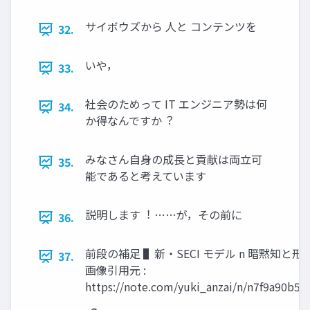
サイボウズから ⼈と コンテンツを
32.
いや，
33.
社会のためって IT エンジニア勢は何
34.
か得なんですか︖
みなさん⾃⾝の成⻑と貢献は両⽴可
35.
能であると考えています
説明します︕ ……が，その前に
36.
前段の補⾜ ▌新・SECI モデル n 暗黙知と形
37.
画像引⽤元 :
https://note.com/yuki_anzai/n/n7f9a90b53f