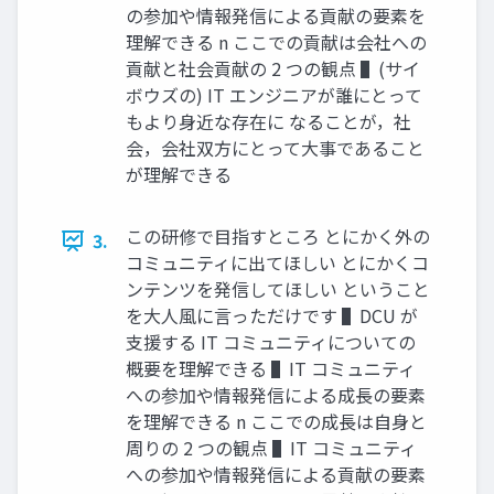
の参加や情報発信による貢献の要素を
理解できる n ここでの貢献は会社への
貢献と社会貢献の 2 つの観点 ▌(サイ
ボウズの) IT エンジニアが誰にとって
もより⾝近な存在に なることが，社
会，会社双⽅にとって⼤事であること
が理解できる
この研修で⽬指すところ とにかく外の
3.
コミュニティに出てほしい とにかくコ
ンテンツを発信してほしい ということ
を⼤⼈⾵に⾔っただけです ▌DCU が
⽀援する IT コミュニティについての
概要を理解できる ▌IT コミュニティ
への参加や情報発信による成⻑の要素
を理解できる n ここでの成⻑は⾃⾝と
周りの 2 つの観点 ▌IT コミュニティ
への参加や情報発信による貢献の要素