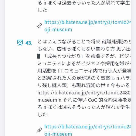
る n ぼくは過去そういった⼈が現れて学⽣
した
https://b.hatena.ne.jp/entry/s/tomio24
oji-museum
とはいえつながることで将来 就職/転職のときに
43.
もない，広報っぽくもない関わり⽅ 思い出
▌「成⻑とつながり」を意識するが，ビジネスや
ミュニティによるがビジネスや採⽤を嫌がる場もある
⽤活動を IT コミュニティ内で⾏う⼈が登場
と誤解された⼈の⾜が遠のく事案も n ハラ
リ残し謎⼈類」も現れ混沌の世 n 今もいる
https://b.hatena.ne.jp/entry/s/tomio2480.h
museum n それに伴い CoC 的な約束事
る n ぼくは過去そういった⼈が現れて学⽣
した
https://b.hatena.ne.jp/entry/s/tomio24
oji-museum