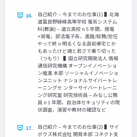
⾃⼰紹介 – 今までのお仕事(1) ▌北海
16.
道富良野緑峰⾼等学校 電気システム
科(教諭) – 道⽴⾼校 n 5 年間，強電
+弱電，部活電⼦系，進路/総務/担任
やって終 n 明るくなる直前帰宅とか
もあったけど魂と若さで乗り切った
（つもり） ▌国⽴研究開発法⼈ 情報
通信研究機構 オープンイノベーショ
ン推進 本部 ソーシャルイノベーショ
ンユニット ナショナルサイバートレ
ーニングセ ンターサイバートレーニ
ング研究室 研究技術員 – みなし公務
員 n 1 年間，⾃治体セキュリティの現
状調査，演習や教材の確認など
⾃⼰紹介 – 今までのお仕事(2) ▌サイ
17.
ボウズ株式会社 開発本部 コネクト⽀