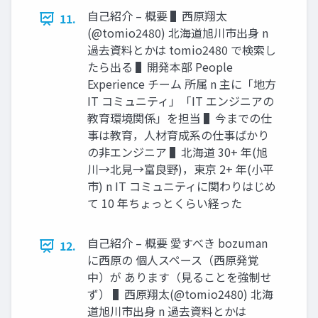
⾃⼰紹介 – 概要 ▌⻄原翔太
11.
(@tomio2480) 北海道旭川市出⾝ n
過去資料とかは tomio2480 で検索し
たら出る ▌開発本部 People
Experience チーム 所属 n 主に「地⽅
IT コミュニティ」「IT エンジニアの
教育環境関係」を担当 ▌今までの仕
事は教育，⼈材育成系の仕事ばかり
の⾮エンジニア ▌北海道 30+ 年(旭
川→北⾒→富良野)，東京 2+ 年(⼩平
市) n IT コミュニティに関わりはじめ
て 10 年ちょっとくらい経った
⾃⼰紹介 – 概要 愛すべき bozuman
12.
に⻄原の 個⼈スペース（⻄原発覚
中）が あります（⾒ることを強制せ
ず） ▌⻄原翔太(@tomio2480) 北海
道旭川市出⾝ n 過去資料とかは