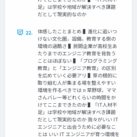
⾜」は学校や地域が解決すべき課題
だとして現実的なのか
体感したことまとめ ▌進化に追いつ
22.
けない⽂化圏，設備，教育する側の
環境の過酷さ ▌⺠間企業が⾼校⽣あ
たりまでのエンジニア教育を背負う
ことはほぼない ▌「プログラミング
教育」と「エンジニア教育」の区別
を広めていく必要アリ ▌草の根的に
取り組む⼈が集まる場を整えやすい
環境を作るべきでは n 草野球，ママ
さんバレー等どれくらいの時間をか
けてここまできたのか ▌「IT⼈材不
⾜」は学校や地域が解決すべき課題
だとして現実的なのか 我々がいい IT
エンジニアと出会うために必要なこ
とは いい IT エンジニアが育つ環境を