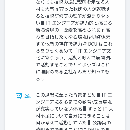
なくても技術の話に理解を⽰せる⼈
材も⼤事 n 育った状態の⼈が就職す
ると技術研修等の理解が深まりやす
い ▌IT エンジニアが魅⼒的と感じる
職場環境の⼀要素を⾼められる n ⾼
みを⽬指したくなる環境は切磋琢磨
する他者の存在で魅⼒増 DCU はこれ
らをひっくるめて「IT エンジニア⽂
化に寄り添う」活動と呼んで展開 外
で活動することでサイボウズはこれ
に理解のある会社なんだと知っても
らう
この思想に⾄った背景まとめ ▌IT エ
28.
ンジニアになるまでの教育/成⻑環境
が充実していない体感 ▌ずっと IT ⼈
材不⾜について⾃分にできることは
何か考えて活動していた ▌公務員の
枠組みでできることに取り組んでき