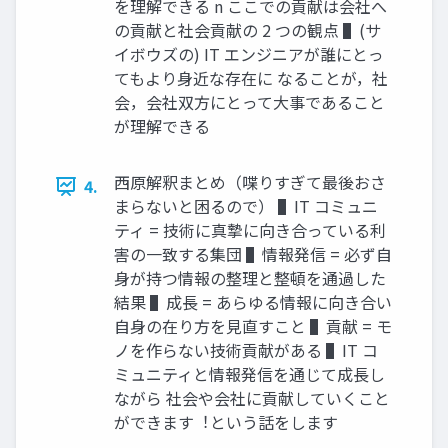
を理解できる n ここでの貢献は会社へ
の貢献と社会貢献の 2 つの観点 ▌(サ
イボウズの) IT エンジニアが誰にとっ
てもより⾝近な存在に なることが，社
会，会社双⽅にとって⼤事であること
が理解できる
⻄原解釈まとめ（喋りすぎて最後おさ
4.
まらないと困るので） ▌IT コミュニ
ティ = 技術に真摯に向き合っている利
害の⼀致する集団 ▌情報発信 = 必ず⾃
⾝が持つ情報の整理と整頓を通過した
結果 ▌成⻑ = あらゆる情報に向き合い
⾃⾝の在り⽅を⾒直すこと ▌貢献 = モ
ノを作らない技術貢献がある ▌IT コ
ミュニティと情報発信を通じて成⻑し
ながら 社会や会社に貢献していくこと
ができます︕という話をします