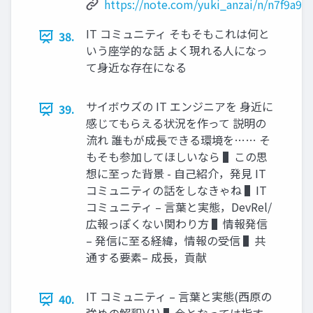
https://note.com/yuki_anzai/n/n7f9a90
IT コミュニティ そもそもこれは何と
38.
いう座学的な話 よく現れる⼈になっ
て⾝近な存在になる
サイボウズの IT エンジニアを ⾝近に
39.
感じてもらえる状況を作って 説明の
流れ 誰もが成⻑できる環境を…… そ
もそも参加してほしいなら ▌この思
想に⾄った背景 - ⾃⼰紹介，発⾒ IT
コミュニティの話をしなきゃね ▌IT
コミュニティ – ⾔葉と実態，DevRel/
広報っぽくない関わり⽅ ▌情報発信
– 発信に⾄る経緯，情報の受信 ▌共
通する要素– 成⻑，貢献
IT コミュニティ – ⾔葉と実態(⻄原の
40.