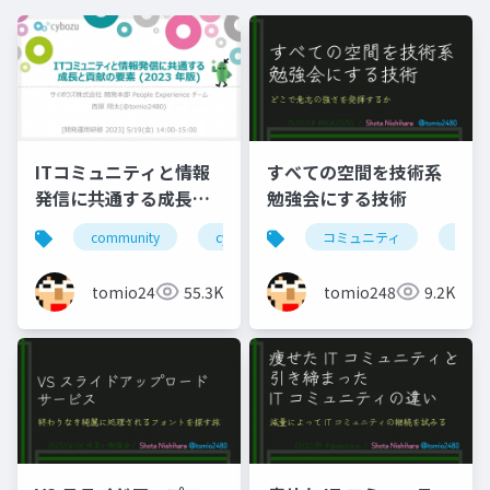
ITコミュニティと情報
すべての空間を技術系
発信に共通する成長と
勉強会にする技術
貢献の要素(2023年版)
community
cybozutech
コミュニティ
コミュニティ
勉強
勉
tomio2480
55.3K
tomio2480
9.2K