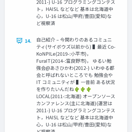
2011-) U-16 プログラミングコンテス
ト，HAISL などなど 基本は北海道中
⼼，U-16 は松⼭/甲府/豊⽥(愛知)な
ど視察済
⾃⼰紹介 – 今関わりのあるコミュニ
14.
ティ(サイボウズ以前から) ▌最近 Co-
KoNPILe(2019-:⼩平市)，
FuraIT(2014-:富良野市)， ゆるい勉
強会@あさひかわ(2012-) いわゆる都
会と呼ばれないところでも 勉強会や
IT コミュニティが ▌⼀昔前 ある状況
を作りたいんだね🌵🌵🌵
LOCAL(2011-:北海道) オープンソース
カンファレンス(主に北海道)(運営は
2011-) U-16 プログラミングコンテス
ト，HAISL などなど 基本は北海道中
⼼，U-16 は松⼭/甲府/豊⽥(愛知)な
ど視察済