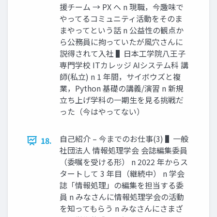
援チーム → PX へ n 現職，今趣味で
やってるコミュニティ活動をそのま
まやってという話 n 公益性の観点か
ら公務員に拘っていたが⾵⽳さんに
説得されて⼊社 ▌⽇本⼯学院⼋王⼦
専⾨学校 ITカレッジ AIシステム科 講
師(私⽴) n 1 年間，サイボウズと複
業，Python 基礎の講義/演習 n 新規
⽴ち上げ学科の⼀期⽣を⾒る挑戦だ
った（今はやってない）
⾃⼰紹介 – 今までのお仕事(3) ▌⼀般
18.
社団法⼈ 情報処理学会 会誌編集委員
（委嘱を受ける形） n 2022 年からス
タートして 3 年⽬（継続中） n 学会
誌「情報処理」の編集を担当する委
員 n みなさんに情報処理学会の活動
を知ってもらう n みなさんにさまざ