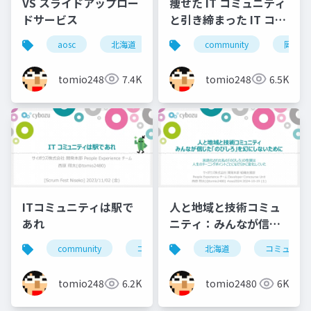
VS スライドアップロー
痩せた IT コミュニティ
ドサービス
と引き締まった IT コミ
ュニティの違い
aosc
北海道
旭川
community
スライド
岡山
slide
tomio2480
7.4K
tomio2480
6.5K
ITコミュニティは駅で
人と地域と技術コミュ
あれ
ニティ：みんなが信じ
た「のびしろ」を幻に
community
コミュニティ
北海道
勉強会
コミュニテ
北海道
しないために
tomio2480
6.2K
tomio2480
6K