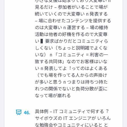
⼩さな⽀援は始まっており⼤変尊い n
⾒るだけ – 参加者がいることで場が
続いていくので⼤変尊い n 発表する
– 場に合わせたコンテンツを提供する
のは⼤変尊い n 運営する – 場の維持
活動は他者の好機を作るので⼤変尊
い ▌要求ばかりだとコミュニティら
しくない（ちょっと説明雑でよくな
いな） n 「コミュニティ = 利害の⼀
致する共同体」なのでお客様はいな
い n 発表してよ︕ってのはよくある
（でも場を作ってる⼈からの声掛け
が多いと思う n つまりは持ちつ持た
れつの関係でないと負荷分散が歪に
なって場が崩れる
具体例 – IT コミュニティで何する︖
46.
サイボウズの IT エンジニアが いろん
な勉強会やコミュニティにいると と