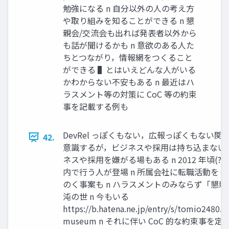
勉強になる n ⾃分以外の⼈の考え⽅
や取り組みを知ることができる n 懇
親会/交流会も出れば発表者以外から
も話が聞けるかも n 意欲のある⼈た
ちとつながり，情報網をつくること
ができる ▌とはいえどんな⼈がいる
かわからない不安もある n 最近はハ
ラスメント等の対策に CoC 等の約束
事を記載する例も
DevRel っぽくもない，広報っぽくもない
42.
意識するが，ビジネスや採⽤は持ち込まない n
ネスや採⽤を嫌がる場もある n 2012 年頃(?
内で⾏う⼈が登場 n 所属会社に転職活動を
のく事案も n ハラスメントのみならず「懇
沌の世 n 今もいる
https://b.hatena.ne.jp/entry/s/tomio2480.h
museum n それに伴い CoC 的な約束事