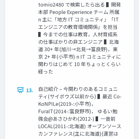
tomio2480 で検索したら出る ▌開発
本部 People Experience チーム 所属
n 主に「地⽅ IT コミュニティ」「IT
エンジニアの教育環境関係」を担当
▌今までの仕事は教育，⼈材育成系
の仕事ばかりの⾮エンジニア ▌北海
道 30+ 年(旭川→北⾒→富良野)，東
京 2+ 年(⼩平市) n IT コミュニティに
関わりはじめて 10 年ちょっとくらい
経った
⾃⼰紹介 – 今関わりのあるコミュニ
13.
ティ(サイボウズ以前から) ▌最近 Co-
KoNPILe(2019-:⼩平市)，
FuraIT(2014-:富良野市)， ゆるい勉
強会@あさひかわ(2012-) ▌⼀昔前
LOCAL(2011-:北海道) オープンソース
カンファレンス(主に北海道)(運営は