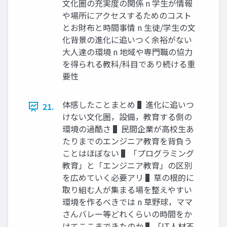
⽂化圏の充実度の関係 n 学⽣が情報
や場所にアクセスするためのコスト
とお財布と時間事情 n ⽣徒/学⽣の⽂
化背景の進化に追いつく余裕がない
⼤⼈達の環境 n 地域や専⾨職の協⼒
を得られる教科/科⽬であり続ける重
要性
体感したことまとめ ▌進化に追いつ
21.
けない⽂化圏，設備，教育する側の
環境の過酷さ ▌⺠間企業が⾼校⽣あ
たりまでのエンジニア教育を背負う
ことはほぼない ▌「プログラミング
教育」と「エンジニア教育」の区別
を広めていく必要アリ ▌草の根的に
取り組む⼈が集まる場を整えやすい
環境を作るべきでは n 草野球，ママ
さんバレー等どれくらいの時間をか
けてここまできたのか ▌「IT⼈材不