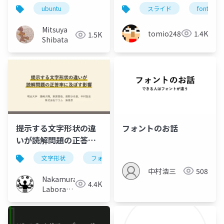
う
and Displaying
スライド
font
ubuntu
Japanese on Ubuntu
& GNOME
Mitsuya
tomio2480
1.4K
1.5K
Shibata
提示する文字形状の違
フォントのお話
いが読解問題の正答率
に及ぼす影響
文字形状
フォント
手書き文字
読解問題
中村浩三
508
Nakamura
4.4K
Laboratory
(Meiji
University)