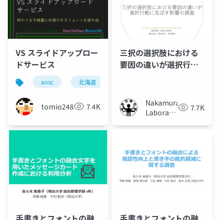
VS スライドアップロー
三択の選択肢における
ドサービス
要因の違いが選択行動
に及ぼす影響の調査
aosc
北海道
旭川
スライド
slide
Nakamura
tomio2480
7.4K
7.7K
Laboratory
(Meiji
University)
手書きとフォントの融
手書きとフォントの融