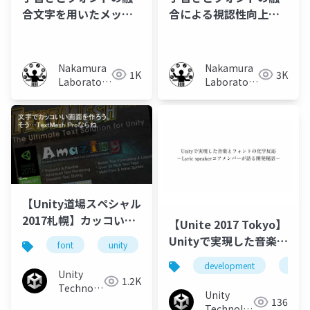
合文字を用いたメッセ
合による視認性向上と
ージカード作成におけ
書き手の抵抗軽減に関
る利用分析
する調査
Nakamura
Nakamura
1K
3K
Laboratory
Laboratory
(Meiji
(Meiji
University)
University)
【Unity道場スペシャル
2017札幌】カッコいい
【Unite 2017 Tokyo】
文字を使おう、そう
Unityで実現した音楽と
font
unity
unity3d
unity道場
uni
text meshならね
フォントの化学反応 ～
development
musi
Lyric speakerコアメン
Unity
1.2K
Technologies
バーが語る開発秘話～
Unity
136
Japan
Technologies