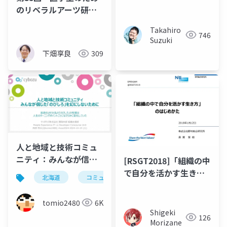
のリベラルアーツ研究
会 課題図書「精神と
Takahiro
物質」
746
Suzuki
下畑享良
309
人と地域と技術コミュ
ニティ：みんなが信じ
[RSGT2018]「組織の中
た「のびしろ」を幻に
で自分を活かす生き
北海道
コミュニティ
旭川
富良野
しないために
方」のはじめかた
tomio2480
6K
Shigeki
126
Morizane