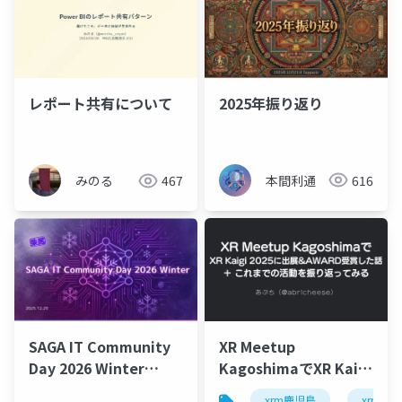
2025年振り返り
レポート共有について
本間利通
616
みのる
467
SAGA IT Community
XR Meetup
Day 2026 Winter
KagoshimaでXR Kaigi
2025.12.20
2025に出展&AWARD受
xrm鹿児島
xrmtg