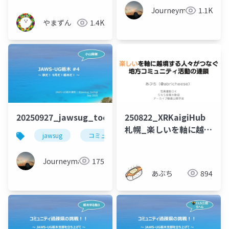
Journeyman
1.1K
やまずん
1.4K
20250927_jawsug_tochigi_4_openning_beajouney
250822_XRKaigiHub
札幌_楽しいを軸に越境
jawsug
コミュニティ
栃木
する人々がつなぐ地方
コミュニティ活動の連
Journeyman
175
鎖
あぶち
894