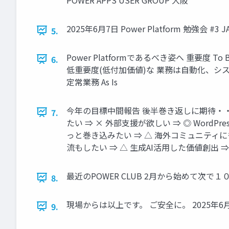
2025年6月7日 Power Platform 勉強会 #3 J
5.
Power Platformであるべき姿へ 重要度
6.
低重要度(低付加価値)な 業務は自動化、システム化で リ
定常業務 As Is
今年の目標中間報告 後半巻き返しに期待・・
7.
たい ⇒ × 外部支援が欲しい ⇒ ◎ Word
っと巻き込みたい ⇒ △ 海外コミュニティにも行
流もしたい ⇒ △ 生成AI活用した価値創出 ⇒ △ 202
最近のPOWER CLUB 2月から始めて次で１０回目！ 
8.
現場からは以上です。 ご安全に。 2025年6月7日 Po
9.