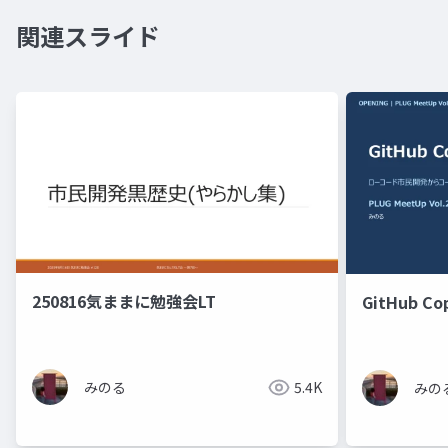
関連スライド
250816気ままに勉強会LT
GitHub Cop
みのる
5.4K
みの