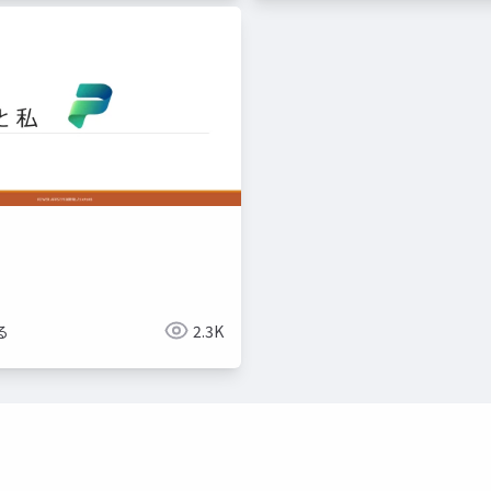
る
2.3K