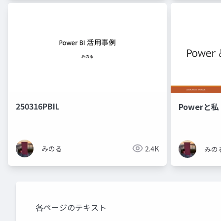
250316PBIL
Powerと私
みのる
2.4K
みの
各ページのテキスト