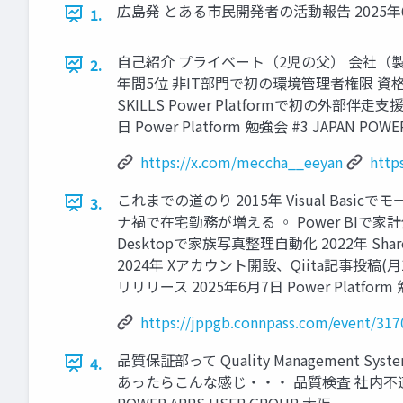
広島発 とある市民開発者の活動報告 2025年6月7日 P
1.
自己紹介 プライベート（2児の父） 会社（製造業の品
2.
年間5位 非IT部門で初の環境管理者権限 資格取得 Da
SKILLS Power Platformで初の外部伴走支援導入 
日 Power Platform 勉強会 #3 JAPAN POWE
https://x.com/meccha__eeyan
http
これまでの道のり 2015年 Visual Ba
3.
ナ禍で在宅勤務が増える ◦ Power BIで家計分析は
Desktopで家族写真整理自動化 2022年 Sha
2024年 Xアカウント開設、Qiita記事投稿(月
リリリース 2025年6月7日 Power Platform 
https://jppgb.connpass.com/event/317
品質保証部って Quality Management
4.
あったらこんな感じ・・・ 品質検査 社内不適合対応
POWER APPS USER GROUP 大阪