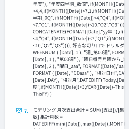
年度"), "年度四半期_数値", if(MONTH([Date])
<4,4,if(MONTH([Date])<7,1,if(MONTH([Date
半期_0Q", if(MONTH([Date])<4,"Q4",if(MONT
<7,"Q1",if(MONTH([Date])<10,"Q2","Q3")
CONCATENATE(FORMAT([Date],"yy年 "),if(M
<4,"Q4",if(MONTH([Date])<7,"Q1",if(MONTH
<10,"Q2","Q3")))), 好きな切り口で ドリルダ
WEEKNUM ( [Date], 1 ), "週_第00週", FORMA
[Date], 1 ), "第00週" ), "曜日番号月曜から_数値
[Date], 2 ), "曜日_aaa", FORMAT([Date],"aa
FORMAT ( [Date], "DDaaa" ), "相対日付",DATE
[Date],DAY), "相対月",DATEDIFF(Today,[Da
度",if(MONTH([Date])>3,YEAR([Date])-ThisFY,
ThisFY) )
モデリング 月次支出合計 = SUM([支出])/[集
7.
数] 集計月数 =
DATEDIFF(min([Date]),max([Date]),MONTH