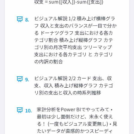
収支 = sum([収入])-sum([支出])
ビジュアル解説 1/2 積み上げ横棒グラ
8.
フ 収入と支出のバランスが一目で分か
る ドーナツグラフ 支出における各カ
テゴリ割合 積み上げ縦棒グラフ カテ
ゴリ別の月次平均支出 ツリーマップ
支出における各カテゴリ と カテゴリ
の内訳の割合
ビジュアル解説 2/2 カード 支出、収
9.
支、収入 積み上げ縦棒グラフ カテゴ
リ別の支出と収入の時系列推移
家計分析をPower BIでやってみて •
10.
最初は少し面倒だけど、末永く使え
る！ (一度もビジュアル変更無し) • 見
たいデータが直感的かつスピーディ