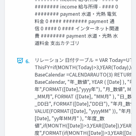
######## income 給与所得 - #### 0
######## payment 水道・光熱 電気
料金 0 #### ######## payment 通
信 0 #### 0 #### インターネット関連
費 ######## payment 水道・光熱 水
道料金 支出カテゴリ
リレーション 日付テーブル = VAR Today=UTCTO
6.
ThisFY=if(MONTH(Today)>3,YEAR(Today),YE
BaseCalendar =CALENDARAUTO(3) RETURN
BaseCalendar, "年_数値", YEAR ( [Date] ), "年
年",FORMAT([Date],"yyyy年"), "月_数値", MON
_MM月", FORMAT ([Date], "MM月" ), "日_数値",
_DD日", FORMAT([Date],"DD日"), "年月_数値"
VALUE(FORMAT([Date], "yyyyMM" )), "年月
[Date], "yy年MM月" ), "年度_数
値",if(MONTH([Date])>3,YEAR([Date]),YEAR(
度",FORMAT(if(MONTH([Date])>3,YEAR([Date])