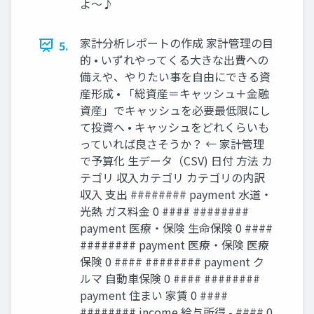
よ〜♪
家計分析レポートの作成 家計管理の目
5.
的 • いずれやってくる大きな出費への
備えや、やりたい事を自由にできる資
産形成 • 「総資産＝キャッシュ＋金融
資産」でキャッシュを必要最低限にし
て投資へ • キャッシュをどれくらいも
っていれば良さそうか？ ← 家計管理
で予算化 生データ（CSV) 日付 方法 カ
テゴリ 収入カテゴリ カテゴリの内訳
収入 支出 ######## payment 水道・
光熱 ガス料金 0 #### ########
payment 医療・保険 生命保険 0 ####
######## payment 医療・保険 医療
保険 0 #### ######## payment ク
ルマ 自動車保険 0 #### ########
payment 住まい 家賃 0 ####
######## income 給与所得 - #### 0