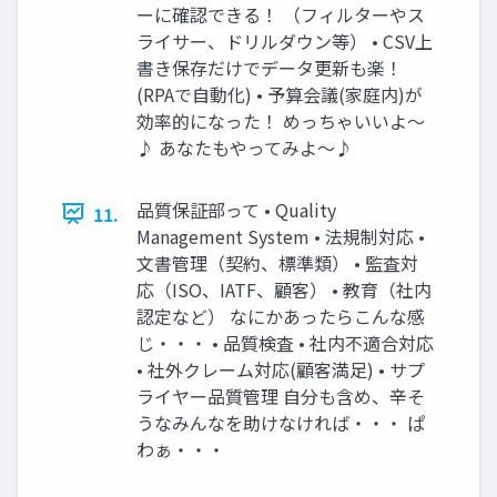
ーに確認できる！ （フィルターやス
ライサー、ドリルダウン等） • CSV上
書き保存だけでデータ更新も楽！
(RPAで自動化) • 予算会議(家庭内)が
効率的になった！ めっちゃいいよ～
♪ あなたもやってみよ〜♪
品質保証部って • Quality
11.
Management System • 法規制対応 •
文書管理（契約、標準類） • 監査対
応（ISO、IATF、顧客） • 教育（社内
認定など） なにかあったらこんな感
じ・・・ • 品質検査 • 社内不適合対応
• 社外クレーム対応(顧客満足) • サプ
ライヤー品質管理 自分も含め、辛そ
うなみんなを助けなければ・・・ ぱ
わぁ・・・