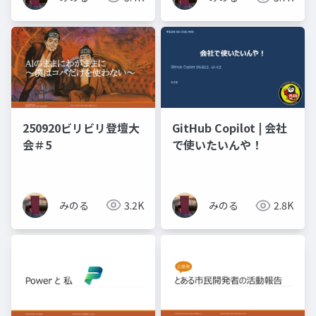
250920ビリビリ登壇大
GitHub Copilot | 会社
会＃5
で使いたいんや！
みのる
3.2K
みのる
2.8K