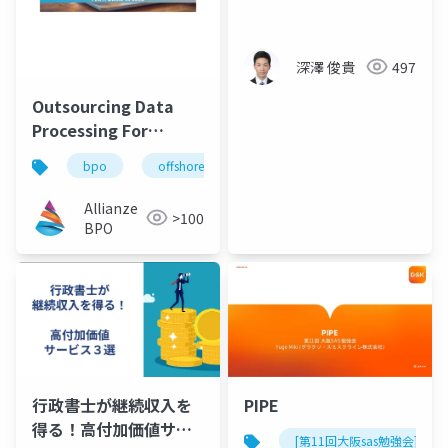
Epidemiology:
Provenance and
Processing of
深澤 俊貴
497
Japanese Claims
Data
Outsourcing Data
Processing For
EdTech Platforms In
bpo
offshore
outsourcing
dataprocessi
2026
Allianze
>100
BPO
PIPE
行政書士が継続収入を
得る！高付加価値サー
[第11回大阪sas勉強会]