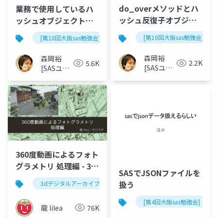
do_overメソッドとハ
業務で使用しているハ
ッシュ反復子オブジェ
ッシュオブジェクトの
クトの簡単な使い方
紹介
[第10回大阪sas勉強会]
[第10回大阪sas勉強会]
森岡裕
森岡裕
2.2K
5.6K
[SASユー
[SASユー
ザー総会
ザー総会
世話人]
世話人]
360度動画によるフォト
グラメトリ 処理編 - 3D
SASでJSONファイルを
スキャン何でもLT会
扱う
3dデジタルアーカイブ
フォトグラメトリ
[第4回大阪sas勉強会]
龍 lilea
76K