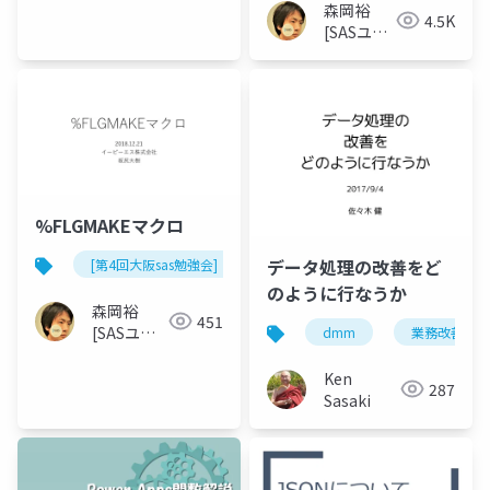
森岡裕
4.5K
[SASユー
ザー総会
世話人]
%FLGMAKEマクロ
データ処理の改善をど
[第4回大阪sas勉強会]
のように行なうか
森岡裕
451
[SASユー
dmm
業務改善
ザー総会世
話人]
Ken
287
Sasaki