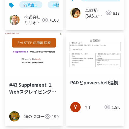
ビス３選
行政書士
継続収入
顧問契約
森岡裕
817
[SASユー
株式会社
>100
ザー総会世
ミリオン
話人]
バリュー
PADとpowershell連携
#43 Supplement １
Webスクレイピングの
一括処理
Y T
1.5K
猫のタロー
199