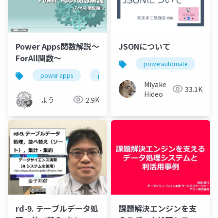
Power Apps関数解説～
JSONについて
ForAll関数～
powerautomate
js
power apps
power platform
power app関数解
Miyake
33.1K
Hideo
よう
2.9K
rd-9. テーブルデータ処
課題解決エンジンを支