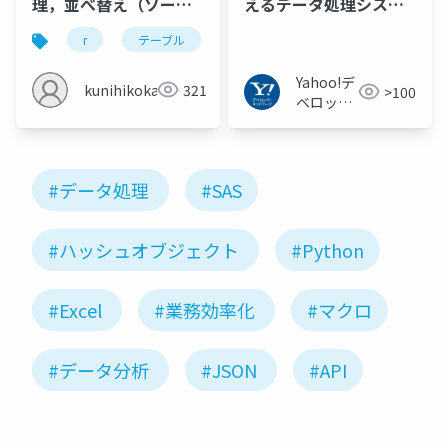
理，並べ替え（ソー
えるデータ処理システ
ト），集計・集約
ムと利活用事例
r
テーブル
ソート
集計・集約
デ
Yahoo!デ
kunihikokaneko
321
>100
ベロッパ
ーネット
ワーク
#データ処理
#SAS
#ハッシュオブジェクト
#Python
#Excel
#業務効率化
#マクロ
#データ分析
#JSON
#API