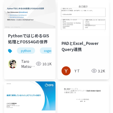
PythonではじめるGIS
処理とFOSS4Gの世界
PADとExcel_Power
Query連携
python
osgeo
foss4g
Taro
10.1K
Matsuzawa
Y T
3.2K
aka.
btm