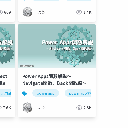
609
よう
1.4K
ect
Power Apps関数解説～
lect
Navigate関数、Back関数編～
ックlab
power app関数解説
power app
power app関数解説
業務ハッ
7.6K
よう
2.8K