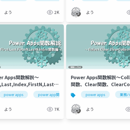
よう
2K
よう
er Apps関数解説～
Power Apps関数解説～Coll
t,Last,Index,FirstN,LastN
関数、Clear関数、ClearCol
～
関数編～
power platform
power apps
power app関数解説
power platform
power apps
業務ハ
よう
7K
よう