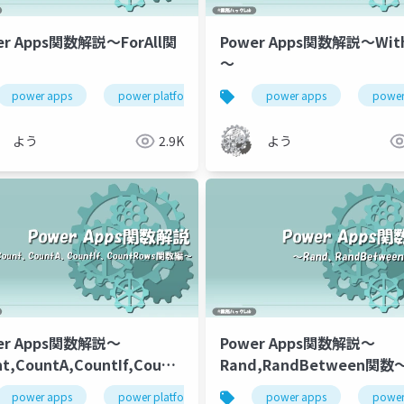
er Apps関数解説～ForAll関
Power Apps関数解説～Wi
～
ower app関数解説
power apps
power platform
power app関数解説
power apps
power
よう
2.9K
よう
er Apps関数解説～
Power Apps関数解説～
t,CountA,CountIf,CountRows
Rand,RandBetween関数
～
power platform
power apps
power platform
power app関数解説
power apps
power