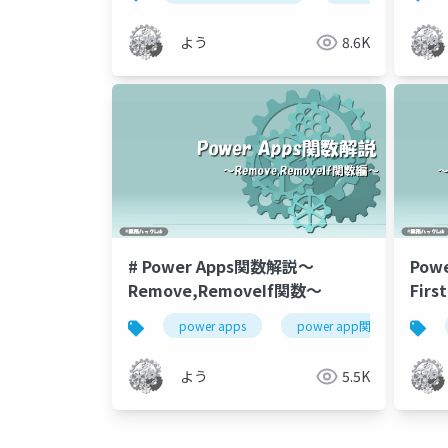
よう
8.6K
# Power Apps関数解説～
Pow
Remove,RemoveIf関数～
Firs
関数
power apps
power app関数解説
よう
5.5K