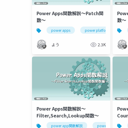
Power Apps関数解説～Patch関
Pow
数～
数～
power apps
power platform
p
よう
2.3K
Power Apps関数解説～
Pow
Filter,Search,Lookup関数～
Coun
関数
power app関数解説
power apps