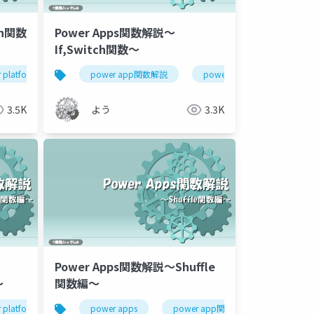
th関数
Power Apps関数解説～
If,Switch関数～
 platform
power app関数解説
power app関数解説
power apps
power 
3.5K
よう
3.3K
Power Apps関数解説～Shuffle
～
関数編～
 platform
power app関数解説
power apps
power app関数解説
powe