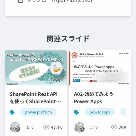
関連スライド
SharePoint Rest API
A02-始めてみよう
を使ってSharePointリ
Power Apps
ストを作成してみよう
power platform
power automate
power apps
sharepoint
share
よう
47.3K
よう
29K