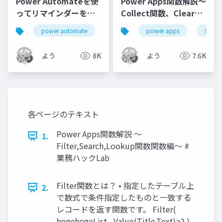
Power Automateを使
Power Apps関数解説～
ってリマインダーを効
Collect関数、Clear関
率化したお話
数、ClearCollect関数
power automate
業務改善
power apps
power platform
業務ハ
編～
よう
8K
よう
7.6K
各ページのテキスト
Power Apps関数解説 ～
1.
Filter,Search,Lookup関数関数編～ #
業務ハックLab
Filter関数とは？ • 指定したテーブル上
2.
で数式で条件指定したものと一致する
レコードを返す関数です。 Filter(
hogehogeList , Value(Title.Text)>2 )