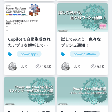
Copilotで自動生成され
試してみよう。色々な
たアプリを解析してみ
プッシュ通知！
よう！
power apps
power platform
よう
15.6K
よう
9.1K