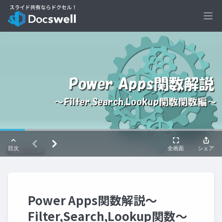
Ope
Power Apps関数解説～
Filter,Search,Lookup関数～