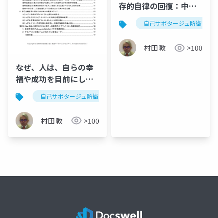
存的自律の回復：中年
期における「自己サボ
自己サボタージュ防衛
タージュ防衛」の精神
力動とソマティック・
村田 敦
>100
フォーカシングによる
変容
なぜ、人は、自らの幸
福や成功を目前にし
て、それを自ら破壊し
自己サボタージュ防衛
精神力動
ソマティック・フ
てしまうのか：哀しき
忠誠の解体と実存的自
村田 敦
>100
律の回復