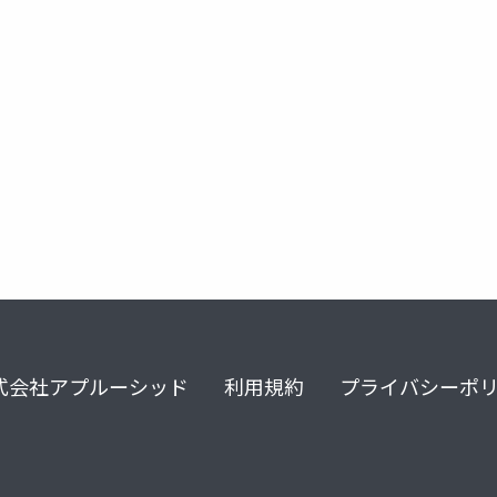
ソマティック・フォーカシング
成功への罪悪感
分離罪悪感
式会社アプルーシッド
利用規約
プライバシーポ