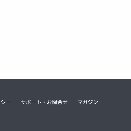
コンテクスト家族療法
コントロール・マスタリー理論
身体ル
リシー
サポート・お問合せ
マガジン