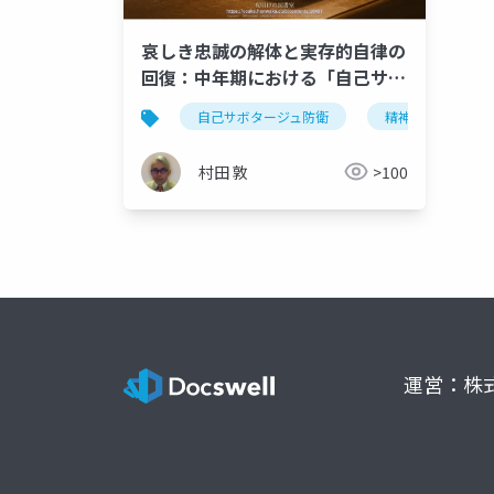
哀しき忠誠の解体と実存的自律の
回復：中年期における「自己サボ
タージュ防衛」の精神力動とソマ
自己サボタージュ防衛
精神力動
ティック・フォーカシングによる
変容
村田 敦
>100
運営：株