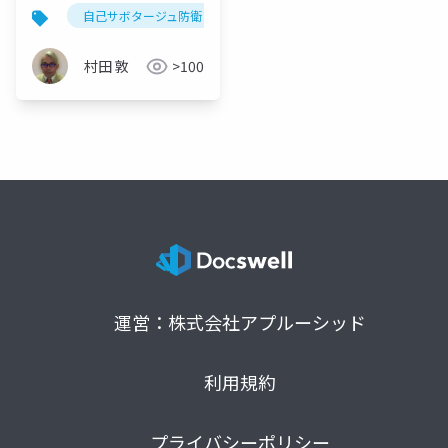
期における「自己サボ
自己サボタージュ防衛
精神力動
ソマティック・フ
タージュ防衛」の精神
力動とソマティック・
村田 敦
>100
フォーカシングによる
変容
運営：株式会社アプルーシッド
利用規約
プライバシーポリシー