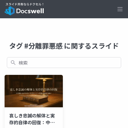
Ope
タグ #分離罪悪感 に関するスライド
検索
哀しき忠誠の解体と実
存的自律の回復：中年