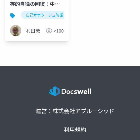
存的自律の回復：中年
期における「自己サボ
自己サボタージュ防衛
精神力動
ソマティック・フ
タージュ防衛」の精神
力動とソマティック・
村田 敦
>100
フォーカシングによる
変容
運営：株式会社アプルーシッド
利用規約