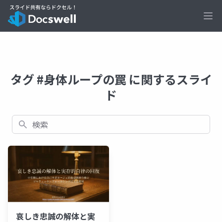
Ope
タグ #身体ループの罠 に関するスライ
ド
検索
哀しき忠誠の解体と実