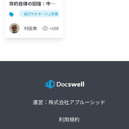
存的自律の回復：中年
期における「自己サボ
自己サボタージュ防衛
精神力動
ソマティック・フ
タージュ防衛」の精神
力動とソマティック・
村田 敦
>100
フォーカシングによる
変容
運営：株式会社アプルーシッド
利用規約