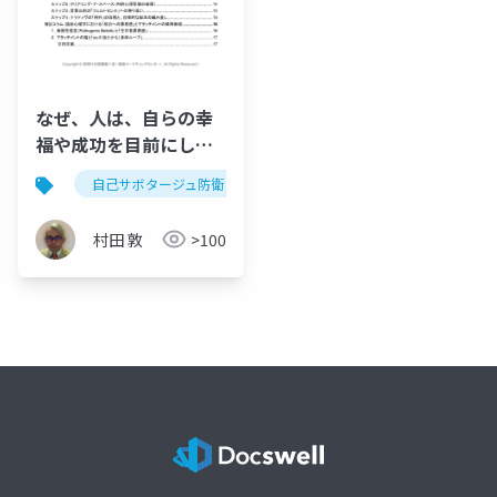
なぜ、人は、自らの幸
福や成功を目前にし
て、それを自ら破壊し
自己サボタージュ防衛
精神力動
ソマティック・フ
てしまうのか：哀しき
忠誠の解体と実存的自
村田 敦
>100
律の回復