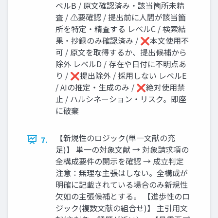
ベルB / 原文確認済み・該当箇所未精
査 / ⚠要確認 / 提出前に人間が該当箇
所を特定・精査する レベルC / 検索結
果・抄録のみ確認済み / ❌本文使用不
可 / 原文を取得するか、提出候補から
除外 レベルD / 存在や日付に不明点あ
り / ❌提出除外 / 採用しない レベルE
/ AIの推定・生成のみ / ❌絶対使用禁
止 / ハルシネーション・リスク。即座
に破棄
【新規性のロジック(単一文献の充
7.
足)】 単一の対象文献 → 対象請求項の
全構成要件の開示を確認 → 成立判定
注意：無理な主張はしない。全構成が
明確に記載されている場合のみ新規性
欠如の主張候補とする。 【進歩性のロ
ジック(複数文献の組合せ)】 主引用文