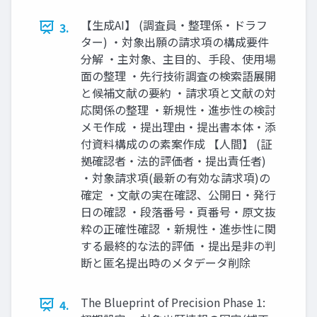
【生成AI】 (調査員・整理係・ドラフ
3.
ター) ・対象出願の請求項の構成要件
分解 ・主対象、主目的、手段、使用場
面の整理 ・先行技術調査の検索語展開
と候補文献の要約 ・請求項と文献の対
応関係の整理 ・新規性・進歩性の検討
メモ作成 ・提出理由・提出書本体・添
付資料構成のの素案作成 【人間】 (証
拠確認者・法的評価者・提出責任者)
・対象請求項(最新の有効な請求項)の
確定 ・文献の実在確認、公開日・発行
日の確認 ・段落番号・頁番号・原文抜
粋の正確性確認 ・新規性・進歩性に関
する最終的な法的評価 ・提出是非の判
断と匿名提出時のメタデータ削除
The Blueprint of Precision Phase 1:
4.