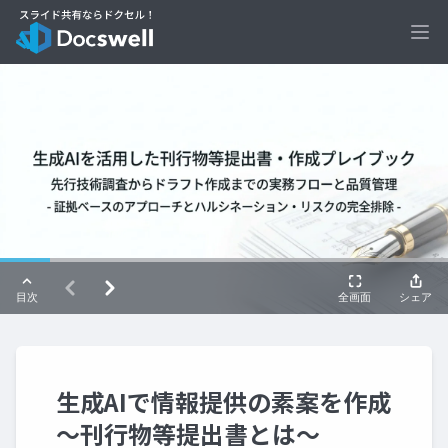
Ope
生成AIで情報提供の素案を作成
～刊行物等提出書とは～