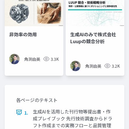
非効率の効用
生成AIのみで株式会社
Luupの競合分析
角渕由英
3.3K
角渕由英
3.2K
各ページのテキスト
生成AIを活用した刊行物等提出書・作
1.
成プレイブック 先行技術調査からドラ
フト作成までの実務フローと品質管理