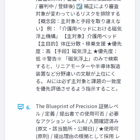
/ 審判中 / 登録後) ☑ 補正により審査
対象が変わっているリスクを排除する
【概念図：主対象と手段を取り違えな
い】 例：「介護用ベッドにおける磁気
浮上機構」 【主対象】介護用ベッド
【主目的】体圧分散・移乗支援 ★優先
度：高 【手段】磁気浮上 ★優先度：
低 ※警告※ 「磁気浮上」のみで検索
すると、リニアモーターや半導体製造
装置など分野違いの文献が上位にく
る。 AIには必ず主対象と課題の一致度
を優先評価させるよう指示すること。
The Blueprint of Precision 証拠レベ
6.
ル / 定義 / 提出書での使用可否 / 必要
なアクション レベルA / 人間確認済み
(原文・該当箇所・公開日) / ★使用可
(原則) / 提出理由の根拠として採用 レ