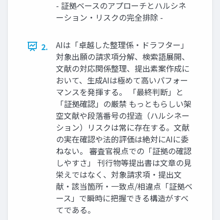
- 証拠ベースのアプローチとハルシネ
ーション・リスクの完全排除 -
AIは「卓越した整理係・ドラフター」
2.
対象出願の請求項分解、検索語展開、
文献の対応関係整理、提出素案作成に
おいて、生成AIは極めて高いパフォー
マンスを発揮する。 「最終判断」と
「証拠確認」の厳禁 もっともらしい架
空文献や段落番号の捏造（ハルシネー
ション）リスクは常に存在する。文献
の実在確認や法的評価は絶対にAIに委
ねない。 審査官視点での「証拠の確認
しやすさ」 刊行物等提出書は文章の見
栄えではなく、対象請求項・提出文
献・該当箇所・一致点/相違点「証拠ベ
ース」で瞬時に把握できる構造がすべ
てである。