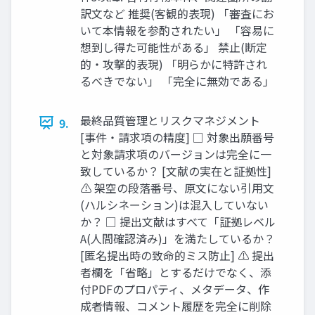
訳文など 推奨(客観的表現) 「審査にお
いて本情報を参酌されたい」 「容易に
想到し得た可能性がある」 禁止(断定
的・攻撃的表現) 「明らかに特許され
るべきでない」 「完全に無効である」
最終品質管理とリスクマネジメント
9.
[事件・請求項の精度] □ 対象出願番号
と対象請求項のバージョンは完全に一
致しているか？ [文献の実在と証拠性]
⚠ 架空の段落番号、原文にない引用文
(ハルシネーション)は混入していない
か？ □ 提出文献はすべて「証拠レベル
A(人間確認済み)」を満たしているか？
[匿名提出時の致命的ミス防止] ⚠ 提出
者欄を「省略」とするだけでなく、添
付PDFのプロパティ、メタデータ、作
成者情報、コメント履歴を完全に削除