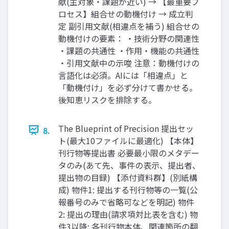
献(主対象・課題が近い) → 【最重要プ
ロセス】組合せの動機付け → 成立判
定 副引用文献(相違点を補う) 組合せの
動機付けの要素： ・技術分野の関連性
・課題の共通性 ・作用・機能の共通性
・引用文献中の示唆 注意：動機付けの
言語化は必須。AIには「相違点」と
「動機付け」を必ず分けて書かせる。
後知恵リスクを排除する。
The Blueprint of Precision 提出セッ
8.
ト(最大10ファイルに最適化) 【本体】
刊行物等提出書 必要最小限のメタデー
タのみ(あて先、事件の表示、提出者、
提出物の目録) 【添付資料群】(別紙構
成) 物件1: 提出する刊行物等の一覧(公
報番号のみで省略可などを明記) 物件
2: 提出の理由(請求項対比表を含む) 物
件3以降: 各刊行物本体、関連箇所の翻