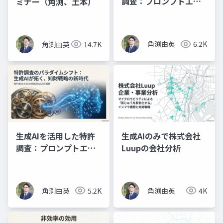
調査：プロンプトエン
ミナー（角渕、土本）
ジニアリングの理論と
実践（スライド資料）
角渕由英
6.2K
角渕由英
14.7K
生成AIを活用した特許
生成AIのみで株式会社
調査：プロンプトエン
Luupの会社分析
ジニアリングの理論と
実践（プレゼン資料）
角渕由英
5.2K
角渕由英
4K