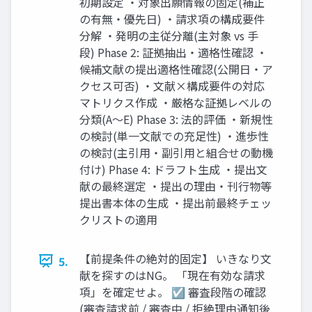
初期設定 ・対象出願情報の固定(補正
の有無・優先日) ・請求項の構成要件
分解 ・発明の主従分離(主対象 vs 手
段) Phase 2: 証拠抽出・適格性確認 ・
候補文献の提出適格性確認(公開日・ア
クセス可否) ・文献×構成要件の対応
マトリクス作成 ・厳格な証拠レベルの
分類(A～E) Phase 3: 法的評価 ・新規性
の検討(単一文献での充足性) ・進歩性
の検討(主引用・副引用と組合せの動機
付け) Phase 4: ドラフト生成 ・提出文
献の最終選定 ・提出の理由・刊行物等
提出書本体の生成 ・提出前最終チェッ
クリストの適用
【前提条件の絶対的固定】 いきなり文
5.
献を探すのはNG。 「現在有効な請求
項」を確定せよ。 ☑ 審査段階の確認
(審査請求前 / 審査中 / 拒絶理由通知後