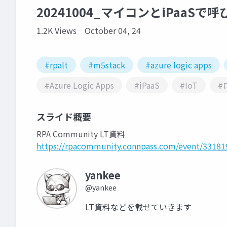
20241004_マイコンとiPaaS
1.2K Views
October 04, 24
#rpalt
#m5stack
#azure logic apps
#Azure Logic Apps
#iPaaS
#IoT
#
スライド概要
RPA Community LT資料
https://rpacommunity.connpass.com/event/33181
yankee
@yankee
LT資料などを載せていきます