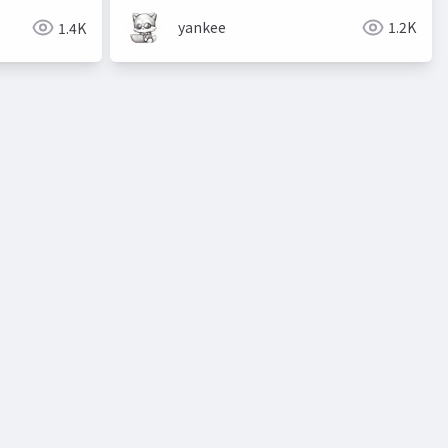
yankee
1.2K
1.4K