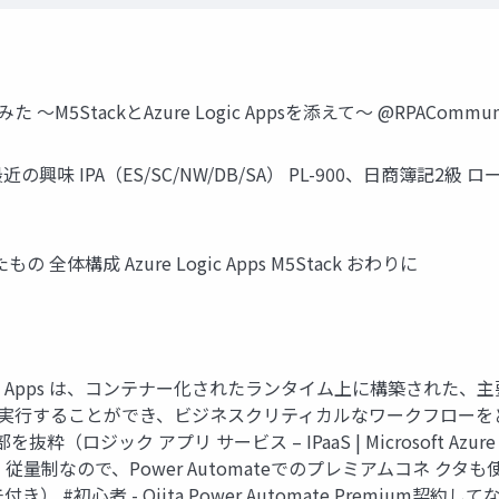
5StackとAzure Logic Appsを添えて～ @RPACommun
最近の興味 IPA（ES/SC/NW/DB/SA） PL-900、日商簿記2級 ロ
構成 Azure Logic Apps M5Stack おわりに
ure Logic Apps は、コンテナー化されたランタイム上に構築され
プロイして実行することができ、ビジネスクリティカルなワークフロ
ジック アプリ サービス – IPaaS | Microsoft Azure
る 従量制なので、Power Automateでのプレミアムコネ
デモ付き） #初心者 - Qiita Power Automate Prem