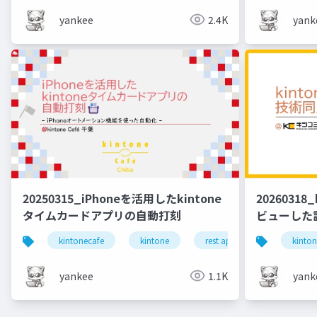
yankee
2.4K
yank
20250315_iPhoneを活用したkintone
2026031
タイムカードアプリの自動打刻
ビューした
kintonecafe
kintone
rest api
iphone
kinto
yankee
1.1K
yank