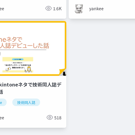
ee
1.6K
yankee
8_kintoneネタで技術同人誌デ
話
ne
ショートカット
技術同人誌
自動化
ee
518