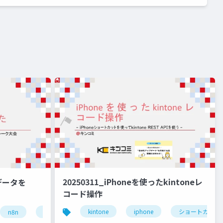
20250311_iPhoneを使ったkintoneレ
レデータを
コード操作
kintone
iphone
ショートカット
スイーツ
n8n
自動化
rest api