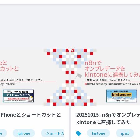
2_iPhoneとショートカットと
20251015_n8nでオンプ
kintoneに連携してみた
ne
分報
iphone
ショートカット
rpalt
kintone
推し活
rpalt