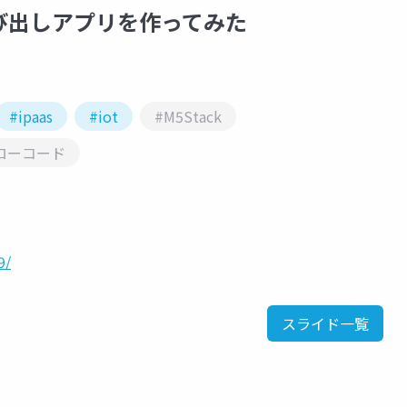
で呼び出しアプリを作ってみた
#ipaas
#iot
#M5Stack
ローコード
9/
スライド一覧