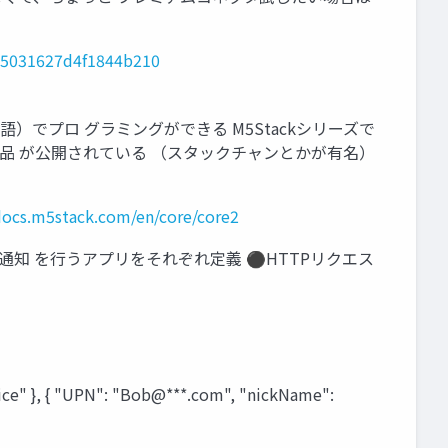
725031627d4f1844b210
ク言語）でプロ グラミングができる M5Stackシリーズで
色々な作品 が公開されている （スタックチャンとかが有名）
/docs.m5stack.com/en/core/core2
メンション通知 を行うアプリをそれぞれ定義 ⚫HTTPリクエス
" }, { "UPN": "Bob@***.com", "nickName":