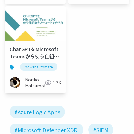
ChatGPTをMicrosoft
Teamsから使う仕組み
をノーコードで作ろう
power automate
chatgpt
no-code
Noriko
1.2K
Matsumoto
#Azure Logic Apps
#Microsoft Defender XDR
#SIEM