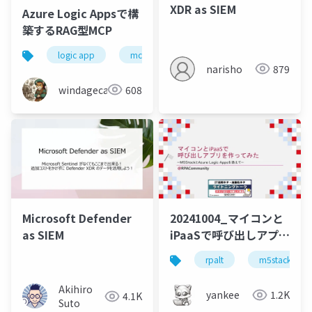
XDR as SIEM
Azure Logic Appsで構
築するRAG型MCP
logic app
mcp
narisho
879
windagecat
608
Microsoft Defender
20241004_マイコンと
as SIEM
iPaaSで呼び出しアプリ
を作ってみた
rpalt
m5stack
Akihiro
yankee
1.2K
4.1K
Suto