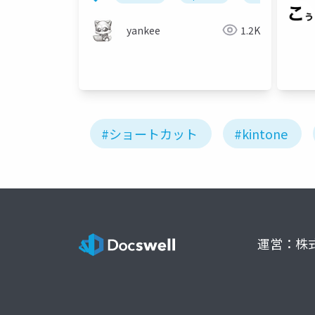
yankee
1.2K
#ショートカット
#kintone
運営：株