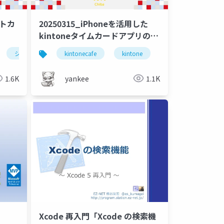
ートカ
20250315_iPhoneを活用した
kintoneタイムカードアプリの自
動打刻
ショートカット
kintonecafe
rpalt
推し活
kintone
スイーツ
rest api
iph
1.6K
yankee
1.1K
Xcode 再入門「Xcode の検索機