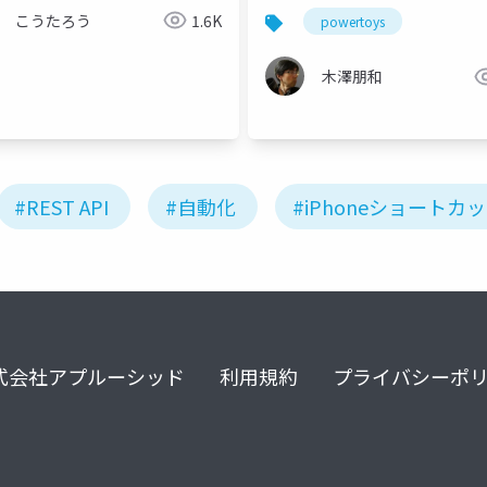
こうたろう
1.6K
powertoys
木澤朋和
#REST API
#自動化
#iPhoneショートカ
式会社アプルーシッド
利用規約
プライバシーポ