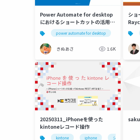
Power Automate for desktop
ショ
におけるショートカットの活用方
Rayc
法
power automate for desktop
pad
きぬあさ
1.6K
20250311_iPhoneを使った
sa
kintoneレコード操作
kintone
iphone
ショートカット