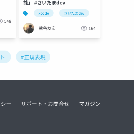
能」 #さいたまdev
xcode
さいたまdev
548
熊谷友宏
164
ット
#正規表現
リシー
サポート・お問合せ
マガジン