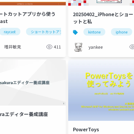
ートカットアプリから使う
20250402_iPhoneとショ
ast
ットと私
raycast
pa4d
ショートカットアプリ
kintone
iphone
増井敏克
411
yankee
kuraエディター養成講座
PowerToys
rest api