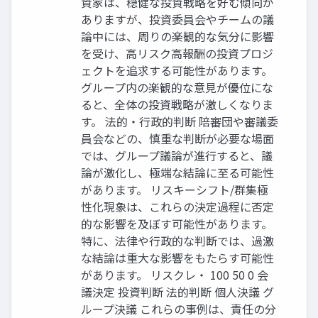
資家は、穏健な投資戦略を好む傾向が
ありますが、投資委員会やチームの議
論中には、周りの楽観的な気分に影響
を受け、高リスク高報酬の投資プロジ
ェクトを追求する可能性があります。
グループ内の楽観的な意見が優位にな
ると、全体の投資戦略が激しくなりま
す。 法的・行政的判断 陪審団や審議委
員会などの、慎重な判断が必要な場面
では、グループ議論が進行すると、議
論が激化し、極端な結論に至る可能性
があります。 リスキーシフト/群集極
性化現象は、これらの決定過程に否定
的な影響を及ぼす可能性があります。
特に、法律や行政的な判断では、過激
な結論は重大な影響をもたらす可能性
があります。 リスクレ・ 100 50 0 会
議決定 投資判断 法的判断 個人決議 グ
ループ決議 これらの事例は、責任の分