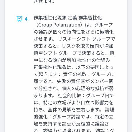
させます。
群集極性化現象 定義 群集極性化
4.
（Group Polarization）は、グループ
の議論が個々の傾向性をさらに極端化
させます。 リスキーシフト グループで
決策すると、リスクを取る傾向が増加
慎重シフト グループで決策すると、慎
重になる傾向が増加 極性化の仕組み
群集極性化現象は、以下の要因によっ
て起きます： 責任の拡散：グループに
属すると、失敗の責任感がメンバー間
で分担され、個人の心理的な抵抗が弱
まります。 社会的比較：グループ内で
は、特定の立場がより目立つ影響力を
持ち、全体の見解を左右します。 論理
的強化：グループ討論では、特定の立
場を支持する論点が反復的に議論さ
れ、説得力が増強されます。 結論：グ