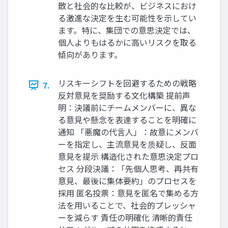
散と社会的な比較が、ビジネスにおけ
る激進な決定を生む可能性を示してい
ます。特に、集団での意思決定では、
個人よりもはるかに高いリスクを取る
傾向があります。
リスキーシフトを回避するための戦略
7.
反対意見を奨励する文化構築 提前声
明：決議前にチームメンバーに、異な
る意見や懸念を表達することを明確に
通知 「悪魔の代言人」：故意にメンバ
ーを指定し、主流意見を质疑し、反面
意見を提示 構造化された意思決定プロ
セス 分段決議：「先個人思考、再共有
意見、最後に集体要約」のプロセスを
採用 匿名投票：意見を匿名で集める方
法を用いることで、社会的プレッシャ
ーを減らす 責任の明確化 清晰的責任