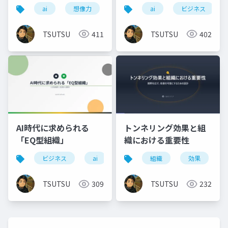
アントジャーク
ai
想像力
創造性
ai
共感
ビジネス
ビジネス
TSUTSU
411
TSUTSU
402
AI時代に求められる
トンネリング効果と組
「EQ型組織」
織における重要性
ビジネス
ai
想像力
組織
共感
効果
マネー
TSUTSU
309
TSUTSU
232