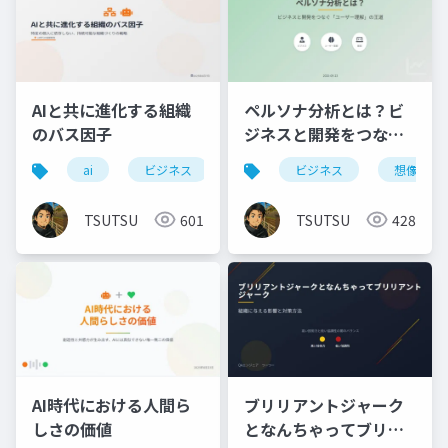
AIと共に進化する組織
ペルソナ分析とは？ビ
のバス因子
ジネスと開発をつなぐ
「ユーザー理解」の王
ai
ビジネス
バス因子
ビジネス
進化
想像力
道
TSUTSU
601
TSUTSU
428
AI時代における人間ら
ブリリアントジャーク
しさの価値
となんちゃってブリリ