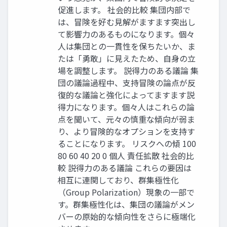
促進します。 社会的比較 集団内部で
は、冒険を好む見解がますます突出し
て影響力のあるものになります。個々
人は集団との一貫性を保ちたいか、ま
たは「勇敢」に見えたため、自身の立
場を調整します。 説得力のある議論 集
団の議論過程中、支持冒険の論点が反
復的な議論と強化によってますます説
得力になります。個々人はこれらの論
点を聞いて、元々の慎重な傾向が弱ま
り、より冒険的なオプションを支持す
ることになります。 リスクへの傾 100
80 60 40 20 0 個人 責任拡散 社会的比
較 説得力のある議論 これらの要因は
相互に連関しており、群集極性化
（Group Polarization）現象の一部で
す。群集極性化は、集団の議論がメン
バーの原始的な傾向性をさらに極端化