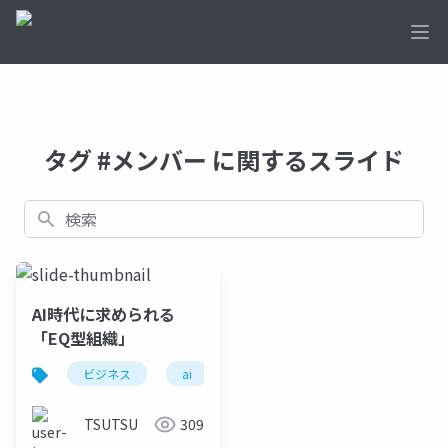
Ope
タグ #メンバー に関するスライド
検索
AI時代に求められる
「EQ型組織」
ビジネス
ai
想像力
共感
マネー
TSUTSU
309