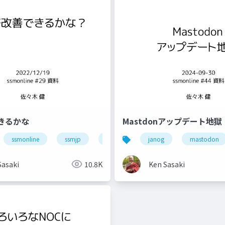
きるかな
Mastdonアップデート地獄
smonline
ssmonline
ネットワーク
ssmjp
業務改善
janog
mastodon
Sasaki
10.8K
Ken Sasaki