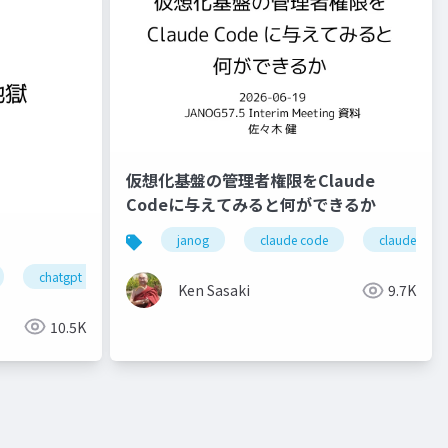
仮想化基盤の管理者権限をClaude
Codeに与えてみると何ができるか
janog
claude code
claude
chatgpt
janogdon
ror
ssmonline
ssmjp
Ken Sasaki
9.7K
10.5K