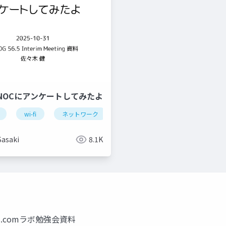
NOCにアンケートしてみたよ
wi-fi
ネットワーク
イベント
bakuchiku
Sasaki
8.1K
MM.comラボ勉強会資料