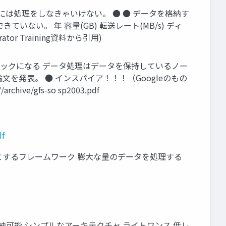
めには処理をしなきゃいけない。 ● ● データを格納す
い。 年 容量(GB) 転送レート(MB/s) ディ
strator Training資料から引用)
ルネックになる データ処理はデータを保持しているノー
FS)論文を発表。 ● インスパイア！！！（Googleのもの
rchive/gfs-so sp2003.pdf
df
術を軸とするフレームワーク 膨大な量のデータを処理する
データ量を格納可能 シンプルなアーキテクチャ ライトワンス 低レ