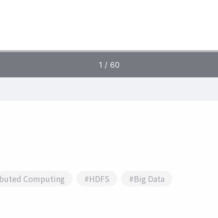
ibuted Computing
#HDFS
#Big Data