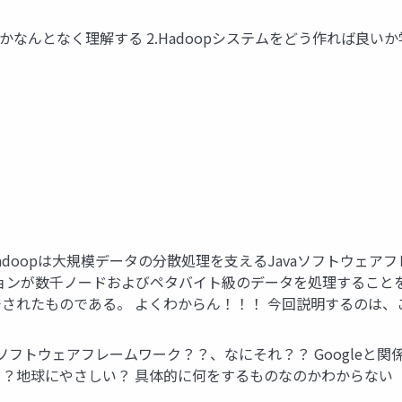
のかなんとなく理解する 2.Hadoopシステムをどう作れば良いか学
り) Apache Hadoopは大規模データの分散処理を支えるJavaソ
ションが数千ノードおよびペタバイト級のデータを処理することを可能とし
)論 文に触発されたものである。 よくわからん！！！ 今回説明するのは
 ● ソフトウェアフレームワーク？？、なにそれ？？ Googleと関
ム？？地球にやさしい？ 具体的に何をするものなのかわからない