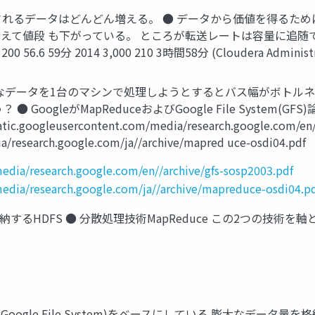
み出されるデータはどんどん増える。 ● データから価値を得るた
値段 も下がっている。 ところが転送レートは容量に追随できていな
0 56.6 59分 2014 3,000 210 3時間58分 (Cloudera Admini
● 巨大なデータを1台のマシンで処理しようとするとバス幅がボト
oogleがMapReduceおよびGoogle File System(G
googleusercontent.com/media/research.google.com/en//a
a/research.google.com/ja//archive/mapred uce-osdi04.pdf
edia/research.google.com/en//archive/gfs-sosp2003.pdf
media/research.google.com/ja//archive/mapreduce-osdi04.p
格納するHDFS ● 分散処理技術MapReduce この2つの技
 GFS(Google File System)をベースにしている 膨大な