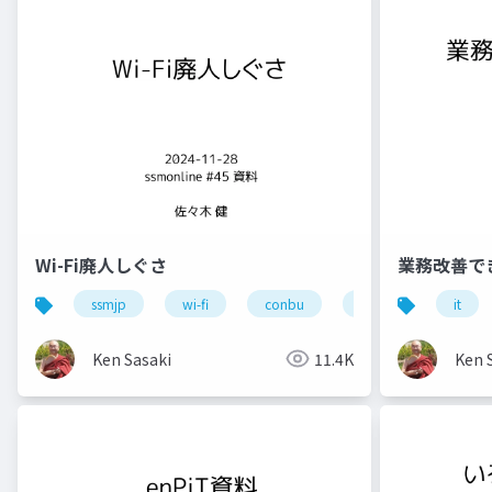
Wi-Fi廃人しぐさ
業務改善で
ssmjp
wi-fi
conbu
bakuchiku
it
s
Ken Sasaki
11.4K
Ken 