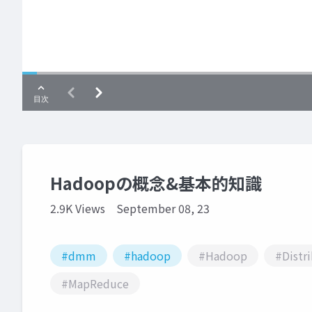
Hadoopの概念&基本的知識
2.9K Views
September 08, 23
#dmm
#hadoop
#Hadoop
#Distr
#MapReduce