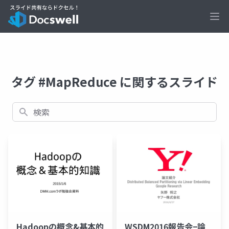
Ope
タグ #MapReduce に関するスライド
検索
Hadoopの概念&基本的
WSDM2016報告会−論