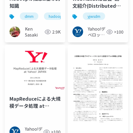
知識
文紹介(Distributed
Balanced
dmm
hadoop
yjwsdm
Partitioning via
Linear Embedding
Ken
Yahoo!デ
2.9K
>100
Google
Sasaki
ベロッパ
Research)#yjwsdm
ーネット
ワーク
MapReduceによる大規
模データ処理 at
Yahoo! JAPAN
Yahoo!デ
>100