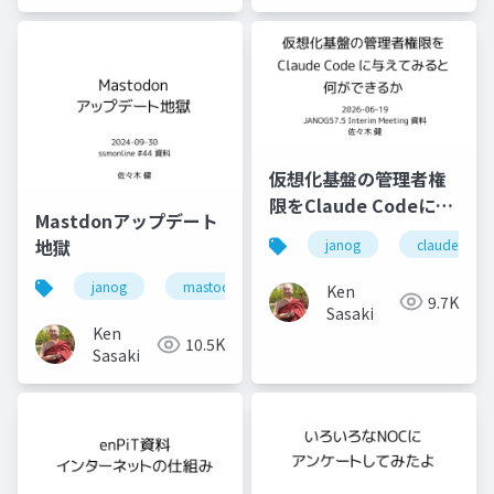
仮想化基盤の管理者権
限をClaude Codeに与
Mastdonアップデート
えてみると何ができる
地獄
janog
claude code
か
janog
mastodon
chatgpt
janogdon
Ken
9.7K
Sasaki
Ken
10.5K
Sasaki