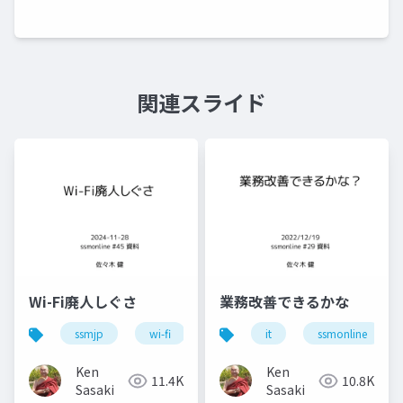
関連スライド
Wi-Fi廃人しぐさ
業務改善できるかな
ssmjp
wi-fi
conbu
it
bakuchiku
ssmonline
s
Ken
Ken
11.4K
10.8K
Sasaki
Sasaki