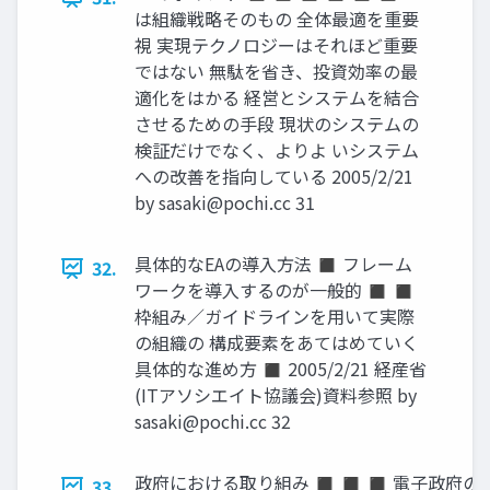
は組織戦略そのもの 全体最適を重要
視 実現テクノロジーはそれほど重要
ではない 無駄を省き、投資効率の最
適化をはかる 経営とシステムを結合
させるための手段 現状のシステムの
検証だけでなく、よりよ いシステム
への改善を指向している 2005/2/21
by
sasaki@pochi.cc
31
具体的なEAの導入方法 ◼ フレーム
32.
ワークを導入するのが一般的 ◼ ◼
枠組み／ガイドラインを用いて実際
の組織の 構成要素をあてはめていく
具体的な進め方 ◼ 2005/2/21 経産省
(ITアソシエイト協議会)資料参照 by
sasaki@pochi.cc
32
政府における取り組み ◼ ◼ ◼ 電子政府の
33.