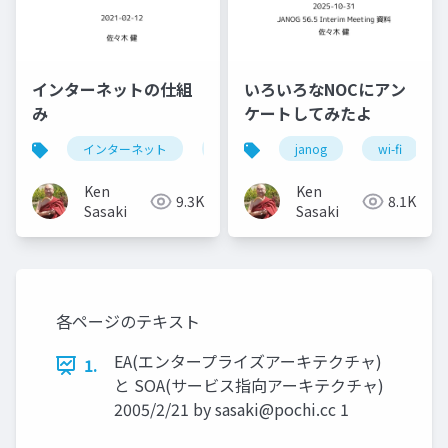
インターネットの仕組
いろいろなNOCにアン
み
ケートしてみたよ
インターネット
internet
janog
enpit
wi-fi
Ken
Ken
9.3K
8.1K
Sasaki
Sasaki
各ページのテキスト
EA(エンタープライズアーキテクチャ)
1.
と SOA(サービス指向アーキテクチャ)
2005/2/21 by
sasaki@pochi.cc
1