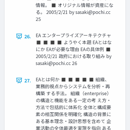
情報。 ◼ オリジナル情報が資産にな
る。 2005/2/21 by
sasaki@pochi.cc
25
EA エンタープライズアーキテクチャ
26.
◼ ◼ ◼ ◼ ようやく本題 EAとはな
にか EAが必要な理由 EAの具体例 ◼
2005/2/21 政府における取り組み by
sasaki@pochi.cc
26
EAとは何か ◼ ◼ ◼ ◼ ◼ 組織、
27.
業務的視点からシステムを分析・再
構築 する手法。 組織（enterprise）
の構造と機能をある一定の考 え方・
方法で包括的に体系化 全体と構成要
素の相互関係を明確化 構造の背景に
ある基本理念・設計思想を含めて 企
業活動の全体最適を実現を指向 ある