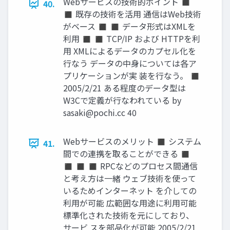
Webサービスの技術的ポイント ◼
40.
◼ 既存の技術を活用 通信はWeb技術
がベース ◼ ◼ データ形式はXMLを
利用 ◼ ◼ TCP/IP および HTTPを利
用 XMLによるデータのカプセル化を
行なう データの中身については各ア
プリケーションが実 装を行なう。 ◼
2005/2/21 ある程度のデータ型は
W3Cで定義が行なわれている by
sasaki@pochi.cc
40
Webサービスのメリット ◼ システム
41.
間での連携を取ることができる ◼
◼ ◼ ◼ RPCなどのプロセス間通信
と考え方は一緒 ウェブ技術を使って
いるためインターネット を介しての
利用が可能 広範囲な用途に利用可能
標準化された技術を元にしており、
サービ スを部品化が可能 2005/2/21