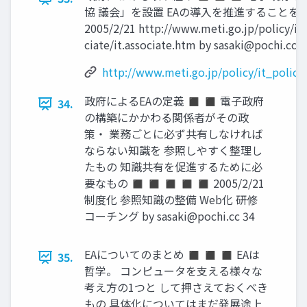
協 議会」を設置 EAの導入を推進することを決
2005/2/21 http://www.meti.go.jp/policy/it_
ciate/it.associate.htm by
sasaki@pochi.cc
3
http://www.meti.go.jp/policy/it_policy/
政府によるEAの定義 ◼ ◼ 電子政府
34.
の構築にかかわる関係者がその政
策・ 業務ごとに必ず共有しなければ
ならない知識を 参照しやすく整理し
たもの 知識共有を促進するために必
要なもの ◼ ◼ ◼ ◼ ◼ 2005/2/21
制度化 参照知識の整備 Web化 研修
コーチング by
sasaki@pochi.cc
34
EAについてのまとめ ◼ ◼ ◼ EAは
35.
哲学。 コンピュータを支える様々な
考え方の1つと して押さえておくべき
もの 具体化についてはまだ発展途上