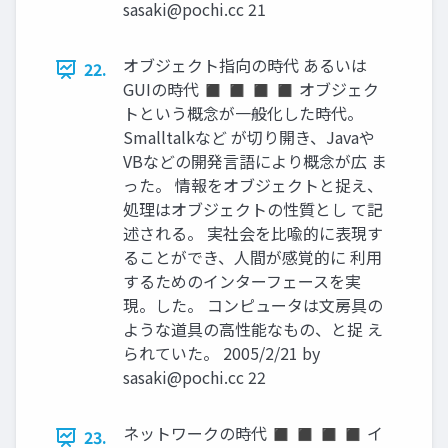
sasaki@pochi.cc
21
オブジェクト指向の時代 あるいは
22.
GUIの時代 ◼ ◼ ◼ ◼ オブジェク
トという概念が一般化した時代。
Smalltalkなど が切り開き、Javaや
VBなどの開発言語により概念が広 ま
った。 情報をオブジェクトと捉え、
処理はオブジェクトの性質とし て記
述される。 実社会を比喩的に表現す
ることができ、人間が感覚的に 利用
するためのインターフェースを実
現。した。 コンピュータは文房具の
ような道具の高性能なもの、と捉 え
られていた。 2005/2/21 by
sasaki@pochi.cc
22
ネットワークの時代 ◼ ◼ ◼ ◼ イ
23.