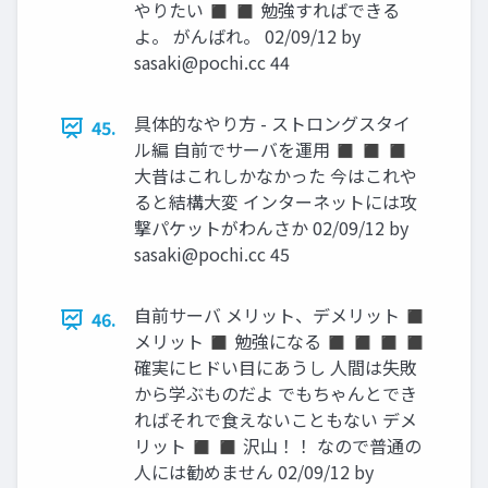
やりたい ◼ ◼ 勉強すればできる
よ。 がんばれ。 02/09/12 by
sasaki@pochi.cc
44
具体的なやり方 - ストロングスタイ
45.
ル編 自前でサーバを運用 ◼ ◼ ◼
大昔はこれしかなかった 今はこれや
ると結構大変 インターネットには攻
撃パケットがわんさか 02/09/12 by
sasaki@pochi.cc
45
自前サーバ メリット、デメリット ◼
46.
メリット ◼ 勉強になる ◼ ◼ ◼ ◼
確実にヒドい目にあうし 人間は失敗
から学ぶものだよ でもちゃんとでき
ればそれで食えないこともない デメ
リット ◼ ◼ 沢山！！ なので普通の
人には勧めません 02/09/12 by