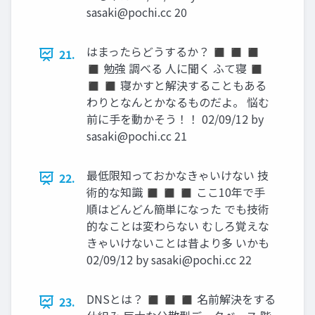
sasaki@pochi.cc
20
はまったらどうするか？ ◼ ◼ ◼
21.
◼ 勉強 調べる 人に聞く ふて寝 ◼
◼ ◼ 寝かすと解決することもある
わりとなんとかなるものだよ。 悩む
前に手を動かそう！！ 02/09/12 by
sasaki@pochi.cc
21
最低限知っておかなきゃいけない 技
22.
術的な知識 ◼ ◼ ◼ ここ10年で手
順はどんどん簡単になった でも技術
的なことは変わらない むしろ覚えな
きゃいけないことは昔より多 いかも
02/09/12 by
sasaki@pochi.cc
22
DNSとは？ ◼ ◼ ◼ 名前解決をする
23.