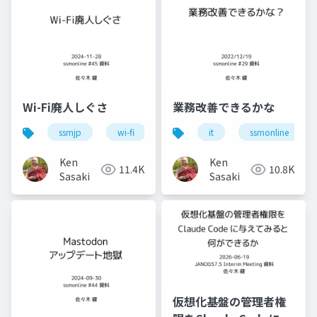
Wi-Fi廃人しぐさ
業務改善できるかな
ssmjp
wi-fi
conbu
it
bakuchiku
ssmonline
s
Ken
Ken
11.4K
10.8K
Sasaki
Sasaki
仮想化基盤の管理者権