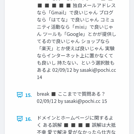
◼ ◼ ◼ ◼ ◼ 独自メールアドレス
なら「Gmail」で良いじゃん ブログ
なら「はてな」で良いじゃん コミュ
ニティ活動なら「mixi」で良いじゃ
ん ツールも「Google」とかが提供し
てるので良いじゃん ショップなら
「楽天」とか使えば良いじゃん 実験
ならインターネット上に置かなくて
も良いし 持たない、という選択肢も
あるよ 02/09/12 by
sasaki@pochi.cc
14
break ◼ ここまでで質問ある？
15.
02/09/12 by
sasaki@pochi.cc
15
ドメインとホームページに関するよ
16.
く ある誤解 ◼ ◼ ◼ ◼ 誤解は大抵
不幸 愛で解決 愛がなかったら仕方な