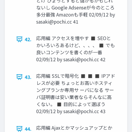
とけ ひょっとすると儲かるかもしれ
ないし Google Adsenseが今のところ
多分最強 Amazonも手軽 02/09/12 by
sasaki@pochi.cc
41
応用編 アクセスを増やす ◼ SEOと
42.
かいろいろあるけど、、、、 ◼ でも
良いコンテンツを書くのが一番
02/09/12 by
sasaki@pochi.cc
42
応用編 SSLで暗号化 ◼ ◼ ◼ IPアド
43.
レスが必要 ちょっとお高いホスティ
ングプランか専用サ ーバになる サー
バ証明書は安い業者ならそんなに高
くない。 ◼ 目的によって選ぼう
02/09/12 by
sasaki@pochi.cc
43
応用編 Ajaxとかマッシュアップとか
44.