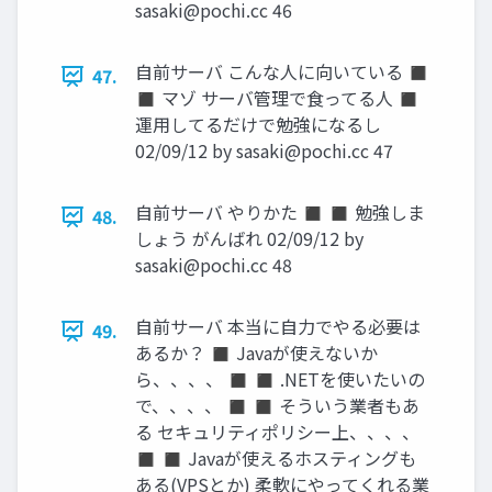
sasaki@pochi.cc
46
自前サーバ こんな人に向いている ◼
47.
◼ マゾ サーバ管理で食ってる人 ◼
運用してるだけで勉強になるし
02/09/12 by
sasaki@pochi.cc
47
自前サーバ やりかた ◼ ◼ 勉強しま
48.
しょう がんばれ 02/09/12 by
sasaki@pochi.cc
48
自前サーバ 本当に自力でやる必要は
49.
あるか？ ◼ Javaが使えないか
ら、、、、 ◼ ◼ .NETを使いたいの
で、、、、 ◼ ◼ そういう業者もあ
る セキュリティポリシー上、、、、
◼ ◼ Javaが使えるホスティングも
ある(VPSとか) 柔軟にやってくれる業