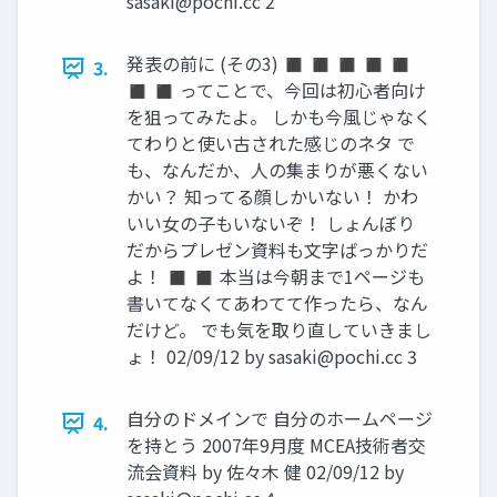
sasaki@pochi.cc
2
発表の前に (その3) ◼ ◼ ◼ ◼ ◼
3.
◼ ◼ ってことで、今回は初心者向け
を狙ってみたよ。 しかも今風じゃなく
てわりと使い古された感じのネタ で
も、なんだか、人の集まりが悪くない
かい？ 知ってる顔しかいない！ かわ
いい女の子もいないぞ！ しょんぼり
だからプレゼン資料も文字ばっかりだ
よ！ ◼ ◼ 本当は今朝まで1ページも
書いてなくてあわてて作ったら、なん
だけど。 でも気を取り直していきまし
ょ！ 02/09/12 by
sasaki@pochi.cc
3
自分のドメインで 自分のホームページ
4.
を持とう 2007年9月度 MCEA技術者交
流会資料 by 佐々木 健 02/09/12 by