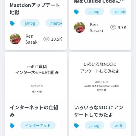
限をClaude Codeに与
Mastdonアップデート
えてみると何ができる
地獄
janog
claude code
か
janog
mastodon
chatgpt
janogdon
Ken
9.7K
Sasaki
Ken
10.5K
Sasaki
インターネットの仕組
いろいろなNOCにアン
み
ケートしてみたよ
インターネット
internet
janog
enpit
wi-fi