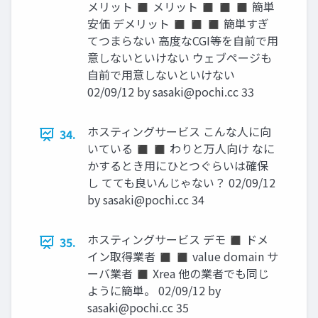
メリット ◼ メリット ◼ ◼ ◼ 簡単
安価 デメリット ◼ ◼ ◼ 簡単すぎ
てつまらない 高度なCGI等を自前で用
意しないといけない ウェブページも
自前で用意しないといけない
02/09/12 by
sasaki@pochi.cc
33
ホスティングサービス こんな人に向
34.
いている ◼ ◼ わりと万人向け なに
かするとき用にひとつぐらいは確保
し てても良いんじゃない？ 02/09/12
by
sasaki@pochi.cc
34
ホスティングサービス デモ ◼ ドメ
35.
イン取得業者 ◼ ◼ value domain サ
ーバ業者 ◼ Xrea 他の業者でも同じ
ように簡単。 02/09/12 by
sasaki@pochi.cc
35