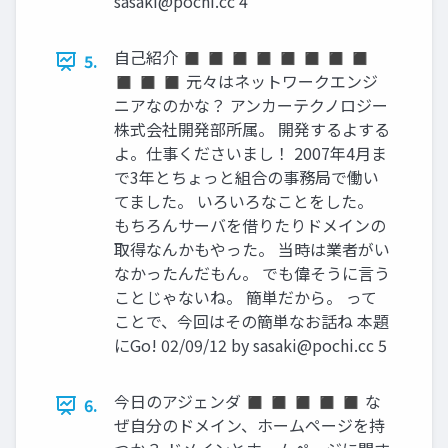
sasaki@pochi.cc
4
自己紹介 ◼ ◼ ◼ ◼ ◼ ◼ ◼ ◼
5.
◼ ◼ ◼ 元々はネットワークエンジ
ニアなのかな？ アンカーテクノロジー
株式会社開発部所属。 開発するよする
よ。仕事くださいまし！ 2007年4月ま
で3年とちょっと組合の事務局で働い
てました。 いろいろなことをした。
もちろんサーバを借りたりドメインの
取得なんかもやった。 当時は業者がい
なかったんだもん。 でも偉そうに言う
ことじゃないね。 簡単だから。 って
ことで、今回はその簡単なお話ね 本題
にGo! 02/09/12 by
sasaki@pochi.cc
5
今日のアジェンダ ◼ ◼ ◼ ◼ ◼ な
6.
ぜ自分のドメイン、ホームページを持