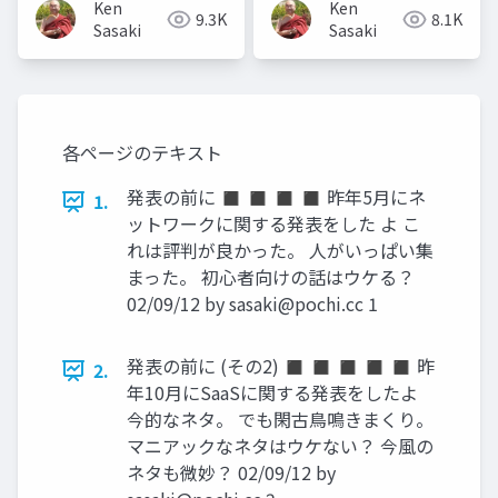
Ken
Ken
9.3K
8.1K
Sasaki
Sasaki
各ページのテキスト
発表の前に ◼ ◼ ◼ ◼ 昨年5月にネ
1.
ットワークに関する発表をした よ こ
れは評判が良かった。 人がいっぱい集
まった。 初心者向けの話はウケる？
02/09/12 by
sasaki@pochi.cc
1
発表の前に (その2) ◼ ◼ ◼ ◼ ◼ 昨
2.
年10月にSaaSに関する発表をしたよ
今的なネタ。 でも閑古鳥鳴きまくり。
マニアックなネタはウケない？ 今風の
ネタも微妙？ 02/09/12 by