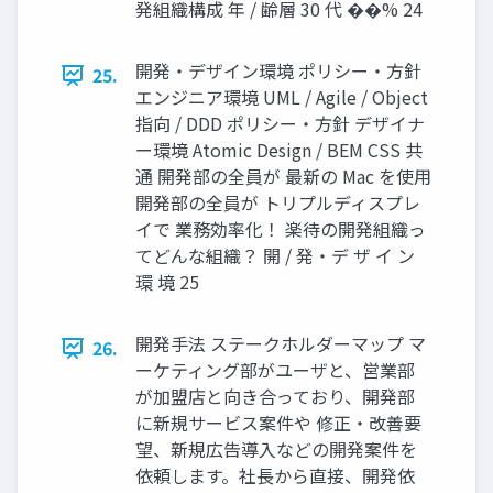
発組織構成 年 / 齢層 30 代 ��% 24
開発・デザイン環境 ポリシー・方針
25.
エンジニア環境 UML / Agile / Object
指向 / DDD ポリシー・方針 デザイナ
ー環境 Atomic Design / BEM CSS 共
通 開発部の全員が 最新の Mac を使用
開発部の全員が トリプルディスプレ
イで 業務効率化！ 楽待の開発組織っ
てどんな組織？ 開 / 発・デ ザ イ ン
環 境 25
開発手法 ステークホルダーマップ マ
26.
ーケティング部がユーザと、営業部
が加盟店と向き合っており、開発部
に新規サービス案件や 修正・改善要
望、新規広告導入などの開発案件を
依頼します。社長から直接、開発依