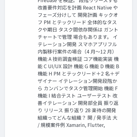
Firebase を検証。 段階リリースする
改善要件対応を計画 React Native や
フェーズ分けして 開発計画 キックオ
フ PM とテックリード 全体的なタス
クや期日 タスク間依存関係は ガント
チャートで管理 場合もあります。 イ
テレーション開発 スマホアプリフル
内製移行案件の場合（4 月～12 月）
機能 A 技術調査検証 コア機能実装 機
能 C UI/UX 設計 機能 G 機能 D 機能 B
機能 H PM とテックリード＋2 名＋デ
ザイナー イテレーション開発段階か
ら カンバンでタスク管理開始 機能 F
機能 I 結合テスト ユーザーテスト 改
善イテレーション 開発部全員 振り返
り リリース 振り返り 28 楽待の開発
組織ってどんな組織？ 開 / 発手法 大
/ 規模案件例 Xamarin, Flutter,