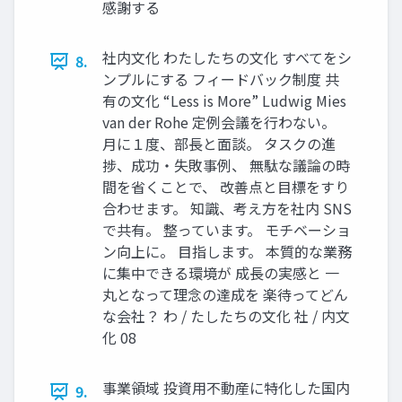
感謝する
社内文化 わたしたちの文化 すべてをシ
8.
ンプルにする フィードバック制度 共
有の文化 “Less is More” Ludwig Mies
van der Rohe 定例会議を行わない。
月に１度、部長と面談。 タスクの進
捗、成功・失敗事例、 無駄な議論の時
間を省くことで、 改善点と目標をすり
合わせます。 知識、考え方を社内 SNS
で共有。 整っています。 モチベーショ
ン向上に。 目指します。 本質的な業務
に集中できる環境が 成長の実感と 一
丸となって理念の達成を 楽待ってどん
な会社？ わ / たしたちの文化 社 / 内文
化 08
事業領域 投資用不動産に特化した国内
9.