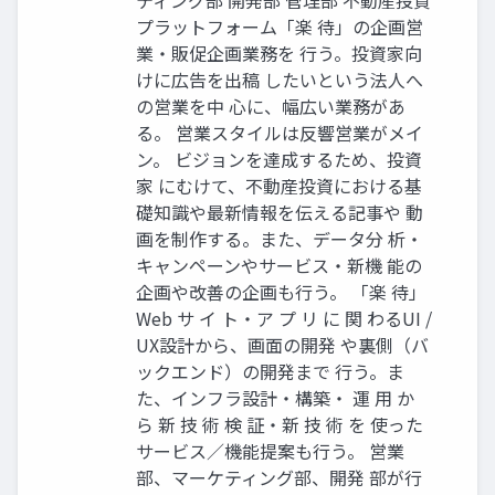
ティング部 開発部 管理部 不動産投資
プラットフォーム「楽 待」の企画営
業・販促企画業務を 行う。投資家向
けに広告を出稿 したいという法人へ
の営業を中 心に、幅広い業務があ
る。 営業スタイルは反響営業がメイ
ン。 ビジョンを達成するため、投資
家 にむけて、不動産投資における基
礎知識や最新情報を伝える記事や 動
画を制作する。また、データ分 析・
キャンペーンやサービス・新機 能の
企画や改善の企画も行う。 「楽 待」
Web サ イ ト・ア プ リ に 関 わるUI /
UX設計から、画面の開発 や裏側（バ
ックエンド）の開発まで 行う。ま
た、インフラ設計・構築・ 運 用 か
ら 新 技 術 検 証・新 技 術 を 使った
サービス／機能提案も行う。 営業
部、マーケティング部、開発 部が行