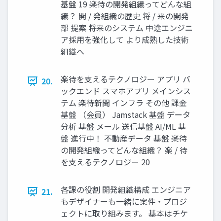
基盤 19 楽待の開発組織ってどんな組
織？ 開 / 発組織の歴史 将 / 来の開発
部 提案 将来のシステム 中途エンジニ
ア採用を強化して より成熟した技術
組織へ
楽待を支えるテクノロジー アプリ バ
20.
ックエンド スマホアプリ メインシス
テム 楽待新聞 インフラ その他 課金
基盤 （会員） Jamstack 基盤 データ
分析 基盤 メール 送信基盤 AI/ML 基
盤 進行中！ 不動産データ 基盤 楽待
の開発組織ってどんな組織？ 楽 / 待
を支えるテクノロジー 20
各課の役割 開発組織構成 エンジニア
21.
もデザイナーも一緒に案件・プロジ
ェクトに取り組みます。 基本はチケ