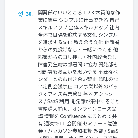
開発部のいいところ 1 2 3 本質的な作
30.
業に集中 シンプルに仕事できる 自己
スキルアップ 全体スキルアップ 社内
全体で目標を追求する文化 シンプル
を追求する文化 教え合う文化 他部署
からの丸投げなし・一緒につくる 他
部署からのゴリ押し・社内政治なし
障害発生時は部署間で協力 開発部も
他部署もお互いを思いやる 不要なベ
ンダーとのお付き合い禁止 意味のな
い定例会議禁止 コア事業以外のバッ
クオフィス系業務は 基本アウトソー
ス / SaaS 利用 開発部が集中すること
書籍購入補助、オンラインコース受
講 情報を Conﬂuence にまとめて共
有 週次で LT 会開催 セミナー・勉強
会・ハッカソン参加推奨 外部 / SaaS