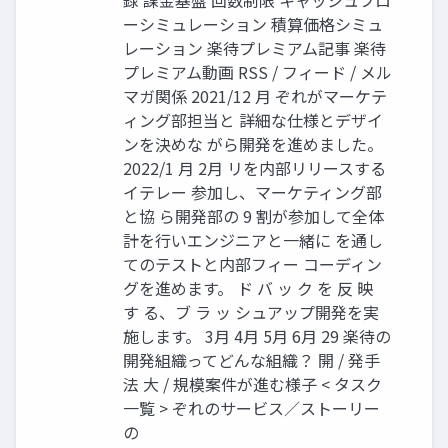
録 課金基盤 回数制限 キャッシュフロ
ーシミュレーション 積算価格シミュ
レーション 楽待プレミアム記事 楽待
プレミアム動画 RSS / フィード / メル
マガ関係 2021/12 月 ぞれがマーケテ
ィング部担当と 詳細な仕様とデザイ
ンを決めな がら開発を進めました。
2022/1 月 2月 リを内部リリースする
イテレー 参加し、マーケティング部
と協 ら開発部の 9 割が参加して全体
計を行いエンジニアと一緒に を通し
てのテストと内部フィー コーディン
グを進めます。 ド バ ッ ク を 反 映
す る、ブ ラ ッ シュアップ開発を実
施します。 3月 4月 5月 6月 29 楽待の
開発組織ってどんな組織？ 開 / 発手
法 大 / 規模案件が進む様子 < タスク
一覧 > ぞれのサービス／ストーリー
の