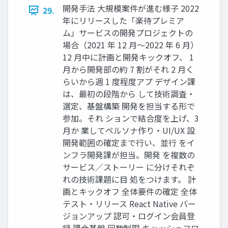
開発手法 大規模案件が進む様子 2022
29.
年にリリースした「楽待プレミア
ム」サービスの開発プロジェクトの
場合（2021 年 12 月～2022 年 6 月）
12 月中に計画と開発キックオフ、 1
月から開発部の約 7 割がそれ 2 月く
らいから週 1 度程度アプ デザイン課
は、最初の段階から して技術調査・
選定、基盤構築 開発を担当する形で
参加。それ ションで結合度を上げ、3
月か 業してペルソナ作り・UI/UX 設
開発範囲の確定まで行い、並行 をイ
ンフラ開発課が担当。開発 を複数の
サービス／ストーリー に分けそれぞ
れの技術課題に目 処をつけます。 計
画とキックオフ 全体要件の確定 全体
テスト・リリース React Native バー
ジョンアップ 認可・ログイン会員登