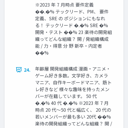
※2023 年 7 月時点 要件定義
��.�% テックリード、PM、 要件
定義、SRE の ポジションにもなれ
る！ テックリード �.�% SRE �%
開発・テスト ��% 23 楽待の開発組
織ってどんな組織？ 開 / 発組織構成
能 / 力・得意 分 野 新卒・内定者
��%
年齢層 開発組織構成 漫画・アニメ・
24.
ゲーム好き多数。文学好き、カメラ
マニア、自作キーボードマニア、筋ト
レ好きなど 様々な趣味を持ったメン
バーが在籍しています。 50 代
�.�% 40 代 �.�% ※2023 年 7 月
時点 20 代～50 代と幅広く、 20 代の
若いメンバーが最も多い 20代 ��%
楽待の開発組織ってどんな組織？ 開 /