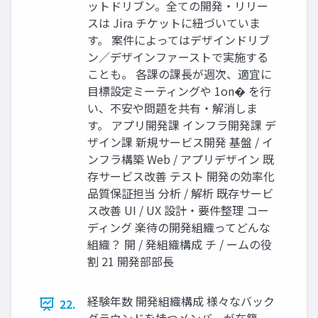
ットドリブン。全ての開発・リリー
スは Jira チケットに紐づいていま
す。 案件によってはデザインドリブ
ン／デザインファーストで実施する
ことも。 各課の課長が週次、適宜に
目標設定ミーティングや 1on� を行
い、不安や問題を共有・解消しま
す。 アプリ開発課 インフラ開発課 デ
ザイン課 新規サービス開発 基盤 / イ
ンフラ構築 Web / アプリデザイン 既
存サービス改善 テスト 開発の効率化
品質保証担当 分析 / 解析 既存サービ
ス改善 UI / UX 設計・要件整理 コー
ディング 楽待の開発組織ってどんな
組織？ 開 / 発組織構成 チ / ームの役
割 21 開発部部長
経験年数 開発組織構成 様々なバック
22.