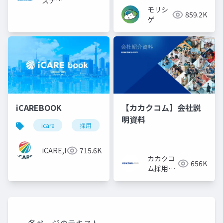
スナビ
モリシ
株式会
859.2K
ゲ
社
iCAREBOOK
【カカクコム】会社説
明資料
icare
採用
カルチャーデック
採用資料
iCARE,Inc
715.6K
カカクコ
656K
ム採用担
当