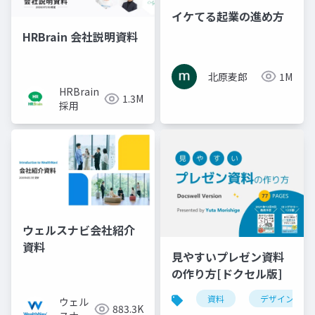
イケてる起業の進め方
HRBrain 会社説明資料
北原麦郎
1M
HRBrain
1.3M
採用
ウェルスナビ会社紹介
資料
見やすいプレゼン資料
の作り方[ドクセル版]
資料
デザイン
ウェル
883.3K