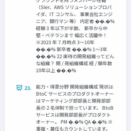
グラウンドを持つメンバーが在籍
（SIer、AWS ソリューションプロバ
イダ、IT コンサル、 事業会社エンジ
ニア、銀行マン 等） 内定者 ��.�%
経験 3 年以下が半数、 新卒から中
堅・ベテランまで 幅広く活躍中！
※2023 年 7 月時点 3～10年
��.�% 新卒者 ��.�% 1～3年
��.�% 22 楽待の開発組織ってどん
な組織？ 開 / 発組織構成 経 / 験年数
10年以上 ��.�%
能力・得意分野 開発組織構成 現状は
23.
BtoC サービスのプロダクトオーナー
はマーケティング部部長と開発部部
長の 2 名体制で担っています。 BtoB
サービスは開発部部長がプロダクト
オーナー。 PM �.�% QA �.�% ※
重複・兼任もカウントしています。