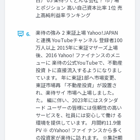
日） 05 楽待ってどんな会社？ 市 / 場
とポジション 高い自己資本比率 1位 売
上高純利益率ランキング
楽待の強み 2 東証上場 Yahoo!JAPAN
6.
と連携 YouTubeチャンネル 登録者100
万人以上 2015年に東証マザーズ上場
後、2016 Yahoo! ファイナンスのメニ
ューに 楽待の公式YouTubeで、不動産
投資 トに直接流入するようになりまし
ています。 年に東証1部へ市場変更、
東証市場再 「不動産投資」が設置さ
れ、楽待サイ 市場へ上場しました。
た。 編に伴い、2023年にはスタンダ
ード ユーザーの皆様には信頼性の高い
サービスを、社員には安心して働け る
環境を提供しています。 月間約11.9億
PV ※ のYahoo! ファイ ナンスから多く
の投資家が楽待に訪 れます。 ※集計期