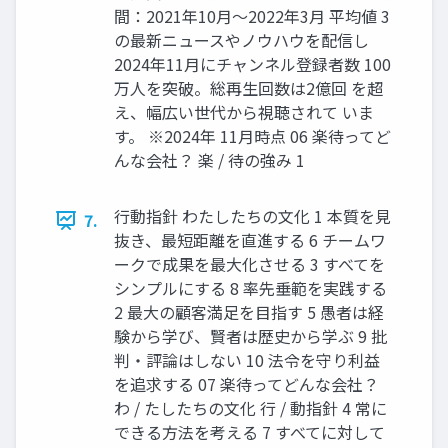
間：2021年10月～2022年3月 平均値 3
の最新ニュースやノウハウを配信し
2024年11月にチャンネル登録者数 100
万人を突破。総再生回数は2億回 を超
え、幅広い世代から視聴されて いま
す。 ※2024年 11月時点 06 楽待ってど
んな会社？ 楽 / 待の強み 1
行動指針 わたしたちの文化 1 本質を見
7.
抜き、最短距離を直進する 6 チームワ
ークで成果を最大化させる 3 すべてを
シンプルにする 8 率先垂範を実践する
2 最大の顧客満足を目指す 5 愚者は経
験から学び、賢者は歴史から学ぶ 9 批
判・評論はしない 10 法令を守り利益
を追求する 07 楽待ってどんな会社？
わ / たしたちの文化 行 / 動指針 4 常に
できる方法を考える 7 すべてに対して