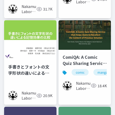
Laboratory
Nakamura
(Meiji
31.7K
Laboratory
University)
(Meiji
University)
ComiQA: A Comic
Quiz Sharing Service
手書きとフォントの文
that Helps Users to
字形状の違いによる記
comic
manga
Recollect the
憶効果の比較
Content of Previous
Nakamura
18.4K
Volumes
Laboratory
Nakamura
(Meiji
20.9K
Laboratory
University)
(Meiji
University)