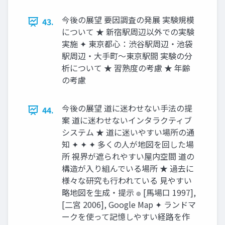
今後の展望 要因調査の発展 実験規模
43.
について ★ 新宿駅周辺以外での実験
実施 ✦ 東京都心：渋谷駅周辺・池袋
駅周辺・大手町〜東京駅間 実験の分
析について ★ 習熟度の考慮 ★ 年齢
の考慮
今後の展望 道に迷わせない手法の提
44.
案 道に迷わせないインタラクティブ
システム ★ 道に迷いやすい場所の通
知 ✦ ✦ ✦ 多くの人が地図を回した場
所 視界が遮られやすい屋内空間 道の
構造が入り組んでいる場所 ★ 過去に
様々な研究も行われている 見やすい
略地図を生成・提示 ๏ [馬場口 1997],
[二宮 2006], Google Map ✦ ランドマ
ークを使って記憶しやすい経路を作