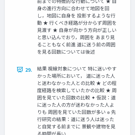
前までの特徴的な行動について ★ 自
身の進行方向に合わせて地図を回
し，地図に自身を 投影するような行
動 ★ 行くべき経路が分からず周囲を
見渡す ★ 自身が向かう方向が正しい
と思い込んでおり，周囲を あまり見
ることもなく前進 道に迷う前の周囲
を見る回数については後述
結果 視線対象について 特に迷いやす
29.
かった場所において， 道に迷った人
と迷わなかった人との比較 ★ どの程
度経路を検索していたかの比較 ★ 周
囲を見ていた回数の比較 ✦ 仮説：道
に迷った人の方が迷わなかった人よ
りも 周囲を見ていた回数が多い ๏ 先
行研究の結果：道に迷う人は迷った
と自覚する前までに 景観や建物を見
る時間が長い