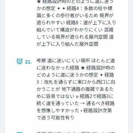
★ 経路設計時のどのように道に迷う
かの想定 ✦ ✦ 経路4：多数の柱や標
識と多くの歩行者がいるため 視界が
遮られやすい 経路8：道が上下に入り
組んでいて構造がわかりにくい 混雑
している視界が遮られる屋内空間 道
が上下に入り組んだ屋外空間
考察 道に迷いにくい場所 ほとんど道
21.
に迷わなかった経路 ★ 経路設計時の
どのように道に迷うかの想定 ✦ 経路
3：改札を通らずに東口から西口に向
かうことが 地下通路の複雑であるた
めに容易ではない ๏ 経路2で経路3に
続く道を通っていた → 通るべき経路
を想像しやすかった • 経路設計次第
で迷う可能性有り