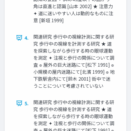
角は直進と認識 [山本 2002] ★ 注意力
✦ 道に迷いやすい人は動的なものに注
意 [新垣 1999]
関連研究 歩行中の視線計測に関する研
4.
究 歩行中の視線を計測する研究 ★ 道
を探索しながら歩行する時の眼球運動
を測定 ✦ 注視と歩行の関係について調
査 ๏ 屋外の巨大迷路にて[松下 1991] ๏
小規模の屋内迷路にて[北濱 1999] ๏ 地
下鉄駅舎内にて[鈴木 2001] 街中で迷
うことについて考慮されていない
関連研究 歩行中の視線計測に関する研
5.
究 歩行中の視線を計測する研究 ★ 道
を探索しながら歩行する時の眼球運動
を測定 ✦ 注視と歩行の関係について調
査 ๏ 屋外の巨大迷路にて[松下 1991] ๏