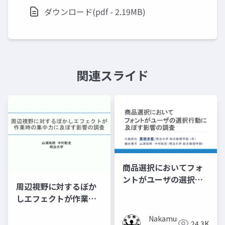
ダウンロード(pdf - 2.19MB)
関連スライド
商品選択においてフォ
ントがユーザの選択行
周辺視野に対するぼか
動に及ぼす影響の調査
しエフェクトが作業時
の集中力に及ぼす影響
Nakamura
の調査
24.3K