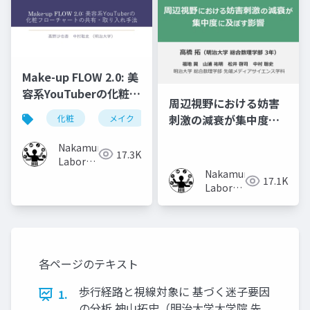
Make-up FLOW 2.0: 美
容系YouTuberの化粧フ
周辺視野における妨害
ローチャートの共有・
刺激の減衰が集中度に
化粧
メイク
化粧工程
フローチャート
取り入れ手法
及ぼす影響
Nakamura
17.3K
Laboratory
Nakamura
(Meiji
17.1K
Laboratory
University)
(Meiji
University)
各ページのテキスト
歩行経路と視線対象に 基づく迷子要因
1.
の分析 神山拓史（明治大学大学院 先