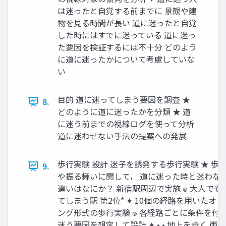
は迷ったと自覚する前までに 景観や建
物を見る時間が長い 道に迷ったと自覚
した時にはすでに迷っている 道に迷っ
た要因を検証するには不十分 どのよう
に道に迷ったかについて考慮していな
い
目的 道に迷ってしまう要因を調査 ★
8.
どのように道に迷ったかを分類 ★ 道
に迷う前までの視線ログを使って分析
道に迷わせない手法の提案への発展
歩行実験 設計 迷子を誘発する歩行実験 ★ 歩
9.
や振る舞いに関して， 道に迷った時と迷わな
違いはなにか？ 新宿駅周辺で実施 ๏ 大人でも
てしまう駅 第2位* ✦ 10個の経路を用いたオ
ング形式の歩行実験 ๏ 各経路ごとに条件を付
迷う要因を想定して設計 ✦ • • 地上を歩く 雨