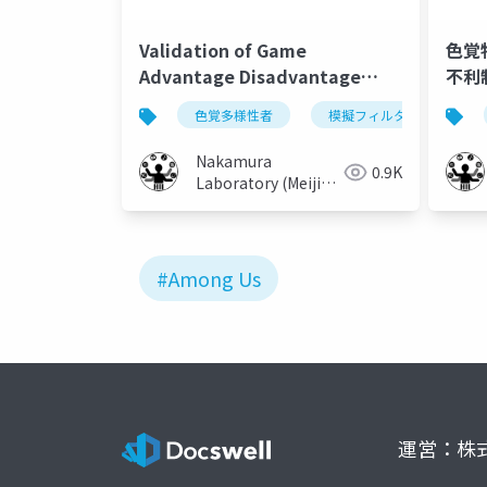
Validation of Game
色覚
Advantage Disadvantage
不利
Control Considering Color
証
色覚多様性者
模擬フィルタ
色
Vision Characteristics: A Basic
Study on Among Us with
Nakamura
0.9K
Different Color Settings
Laboratory (Meiji
University)
#Among Us
運営：株