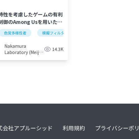
特性を考慮したゲームの有利
制御のAmong Usを用いた検
のハンディキャップ
色覚多様性者
模擬フィルタ
オンラインゲーム
色のハンディキャップ
オ
Nakamura
14.3K
Laboratory (Meiji
University)
式会社アプルーシッド
利用規約
プライバシーポ